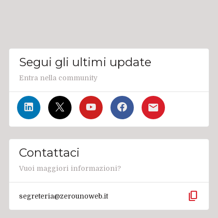
Segui gli ultimi update
Entra nella community
Contattaci
Vuoi maggiori informazioni?
content_copy
segreteria@zerounoweb.it