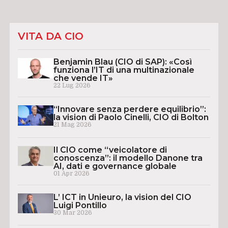
VITA DA CIO
Benjamin Blau (CIO di SAP): «Così
funziona l’IT di una multinazionale
che vende IT»
22 Lug 2026
“Innovare senza perdere equilibrio”:
la vision di Paolo Cinelli, CIO di Bolton
21 Mag 2026
Il CIO come “veicolatore di
conoscenza”: il modello Danone tra
AI, dati e governance globale
01 Apr 2026
L’ ICT in Unieuro, la vision del CIO
Luigi Pontillo
30 Mar 2026