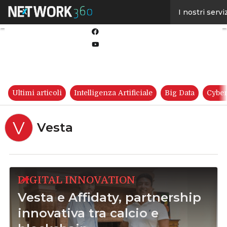
Linkedin
I nostri servi
Twitter
Facebook
Youtube-
play
Ultimi articoli
Intelligenza Artificiale
Big Data
Cyber
V
Vesta
DIGITAL INNOVATION
Vesta e Affidaty, partnership
innovativa tra calcio e