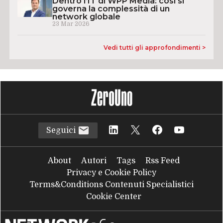
Dentro l’IT di WPP Media: così si
governa la complessità di un
network globale
23 Mar 2026
Vedi tutti gli approfondimenti >
Seguici
About
Autori
Tags
Rss Feed
Privacy e Cookie Policy
Terms&Conditions Contenuti Specialistici
Cookie Center