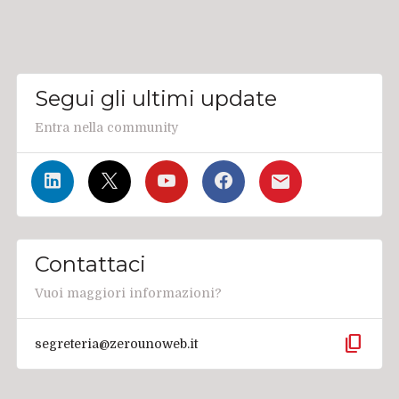
Segui gli ultimi update
Entra nella community
Contattaci
Vuoi maggiori informazioni?
content_copy
segreteria@zerounoweb.it