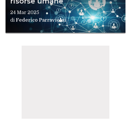
risorse umane
24 Mar 2025
di
Federico Parravicini