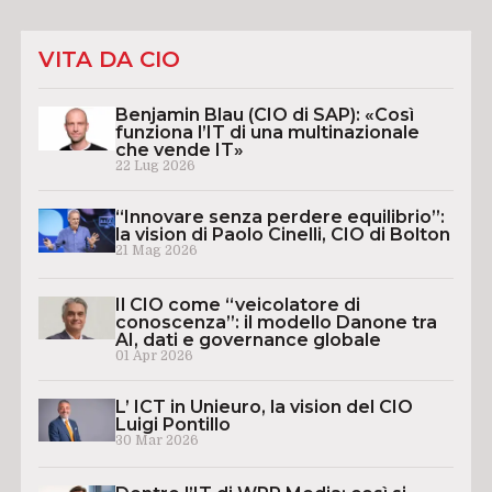
VITA DA CIO
Benjamin Blau (CIO di SAP): «Così
funziona l’IT di una multinazionale
che vende IT»
22 Lug 2026
“Innovare senza perdere equilibrio”:
la vision di Paolo Cinelli, CIO di Bolton
21 Mag 2026
Il CIO come “veicolatore di
conoscenza”: il modello Danone tra
AI, dati e governance globale
01 Apr 2026
L’ ICT in Unieuro, la vision del CIO
Luigi Pontillo
30 Mar 2026