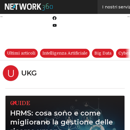
Linkedin
I nostri servi
Twitter
Facebook
Youtube-
play
Ultimi articoli
Intelligenza Artificiale
Big Data
Cyber
U
UKG
GUIDE
HRMS: cosa sono e come
migliorano la gestione delle