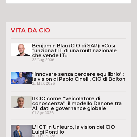
VITA DA CIO
Benjamin Blau (CIO di SAP): «Così
funziona l’IT di una multinazionale
che vende IT»
22 Lug 2026
“Innovare senza perdere equilibrio”:
la vision di Paolo Cinelli, CIO di Bolton
21 Mag 2026
Il CIO come “veicolatore di
conoscenza”: il modello Danone tra
AI, dati e governance globale
01 Apr 2026
L’ ICT in Unieuro, la vision del CIO
Luigi Pontillo
30 Mar 2026