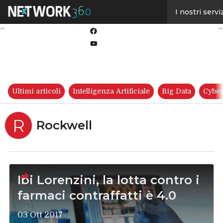
Linkedin
I nostri servi
Twitter
Facebook
Youtube-
play
Ultimi articoli
Intelligenza Artificiale
Big Data
Cyber
R
Rockwell
Ibi Lorenzini, la lotta contro i
farmaci contraffatti è 4.0
03 Ott 2017