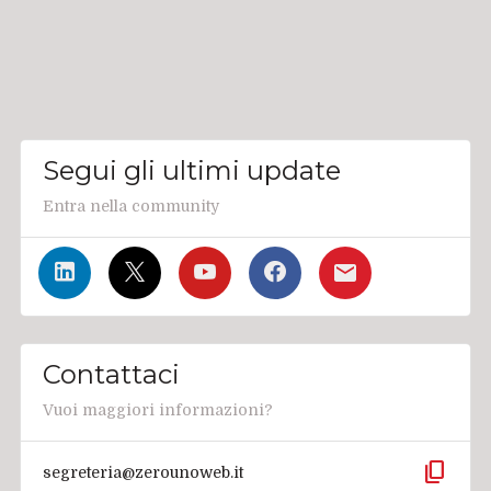
Segui gli ultimi update
Entra nella community
Contattaci
Vuoi maggiori informazioni?
content_copy
segreteria@zerounoweb.it