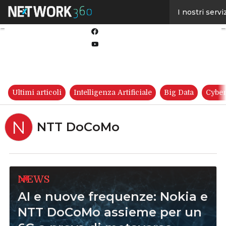
Linkedin
I nostri servi
Twitter
Facebook
Youtube-
play
Ultimi articoli
Intelligenza Artificiale
Big Data
Cyber
N
NTT DoCoMo
NEWS
AI e nuove frequenze: Nokia e
NTT DoCoMo assieme per un