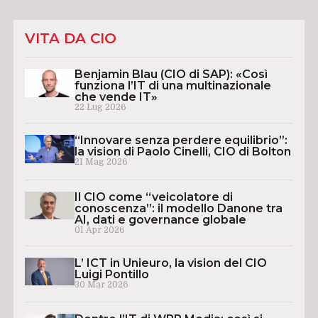
VITA DA CIO
Benjamin Blau (CIO di SAP): «Così
funziona l’IT di una multinazionale
che vende IT»
22 Lug 2026
“Innovare senza perdere equilibrio”:
la vision di Paolo Cinelli, CIO di Bolton
21 Mag 2026
Il CIO come “veicolatore di
conoscenza”: il modello Danone tra
AI, dati e governance globale
01 Apr 2026
L’ ICT in Unieuro, la vision del CIO
Luigi Pontillo
30 Mar 2026