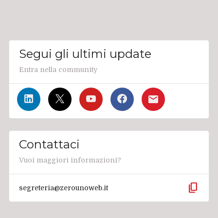
Segui gli ultimi update
Entra nella community
Contattaci
Vuoi maggiori informazioni?
content_copy
segreteria@zerounoweb.it