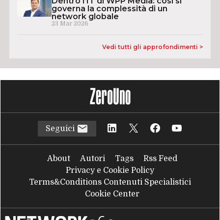
Dentro l’IT di WPP Media: così si
governa la complessità di un
network globale
23 Mar 2026
Vedi tutti gli approfondimenti >
Seguici
About
Autori
Tags
Rss Feed
Privacy e Cookie Policy
Terms&Conditions Contenuti Specialistici
Cookie Center