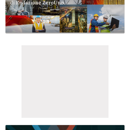
di
Redazione ZeroUno