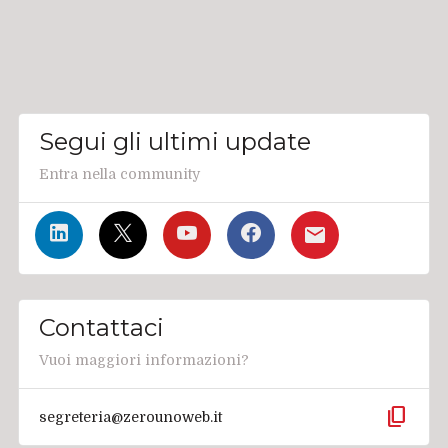
Segui gli ultimi update
Entra nella community
Contattaci
Vuoi maggiori informazioni?
content_copy
segreteria@zerounoweb.it