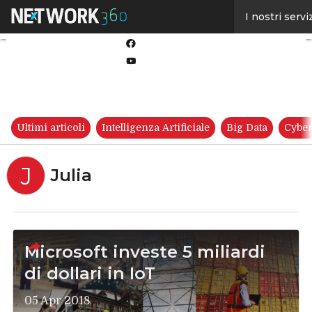
Linkedin
I nostri servi
Twitter
Facebook
Youtube-
play
Ultimi articoli
Intelligenza Artificiale
Big Data
Cyber
J
Julia
Microsoft investe 5 miliardi
di dollari in IoT
05 Apr 2018