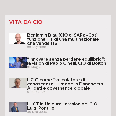
VITA DA CIO
Benjamin Blau (CIO di SAP): «Così
funziona l’IT di una multinazionale
che vende IT»
22 Lug 2026
“Innovare senza perdere equilibrio”:
la vision di Paolo Cinelli, CIO di Bolton
21 Mag 2026
Il CIO come “veicolatore di
conoscenza”: il modello Danone tra
AI, dati e governance globale
01 Apr 2026
L’ ICT in Unieuro, la vision del CIO
Luigi Pontillo
30 Mar 2026