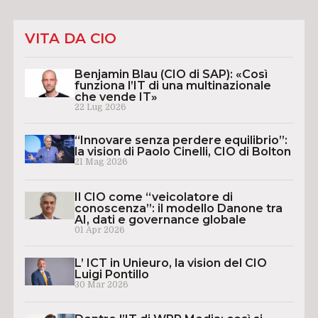
VITA DA CIO
Benjamin Blau (CIO di SAP): «Così
funziona l’IT di una multinazionale
che vende IT»
22 Lug 2026
“Innovare senza perdere equilibrio”:
la vision di Paolo Cinelli, CIO di Bolton
21 Mag 2026
Il CIO come “veicolatore di
conoscenza”: il modello Danone tra
AI, dati e governance globale
01 Apr 2026
L’ ICT in Unieuro, la vision del CIO
Luigi Pontillo
30 Mar 2026