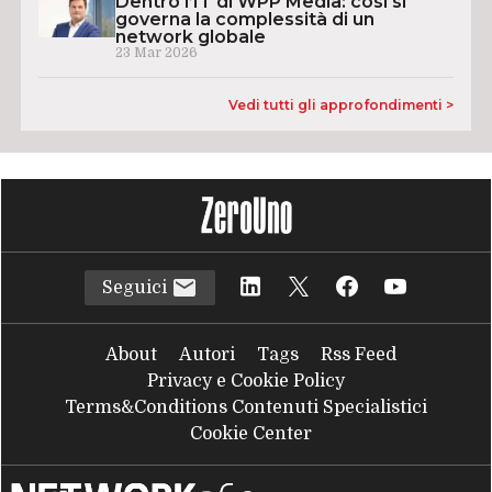
Dentro l’IT di WPP Media: così si
governa la complessità di un
network globale
23 Mar 2026
Vedi tutti gli approfondimenti >
Seguici
About
Autori
Tags
Rss Feed
Privacy e Cookie Policy
Terms&Conditions Contenuti Specialistici
Cookie Center