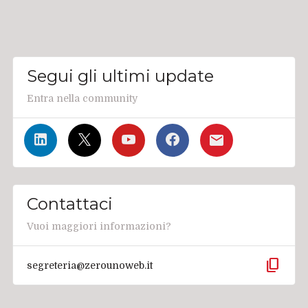
Segui gli ultimi update
Entra nella community
Contattaci
Vuoi maggiori informazioni?
content_copy
segreteria@zerounoweb.it