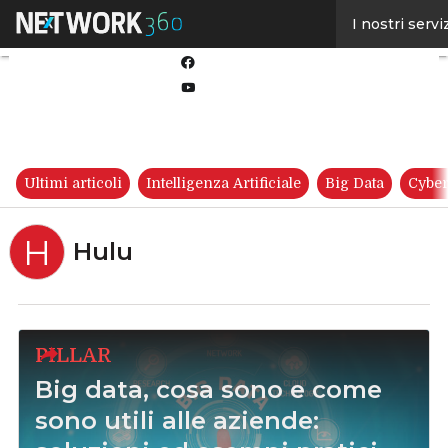
Linkedin
I nostri servi
Twitter
Facebook
Youtube-
play
Ultimi articoli
Intelligenza Artificiale
Big Data
Cyber
H
Hulu
PILLAR
Big data, cosa sono e come
sono utili alle aziende: