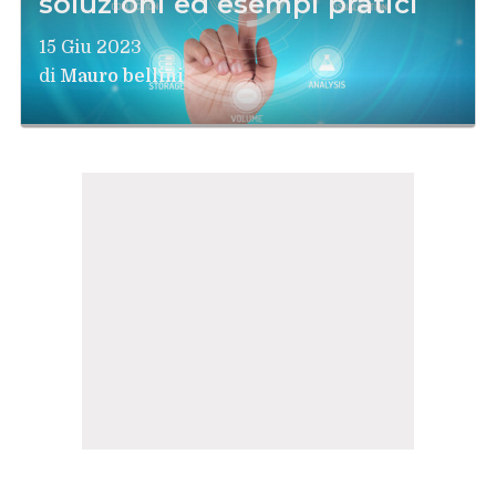
soluzioni ed esempi pratici
15 Giu 2023
di
Mauro bellini