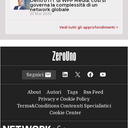
Dentro l’IT di WPP Media: così si
governa la complessità di un
network globale
23 Mar 2026
Vedi tutti gli approfondimenti >
Seguici
About
Autori
Tags
Rss Feed
Privacy e Cookie Policy
Terms&Conditions Contenuti Specialistici
Cookie Center