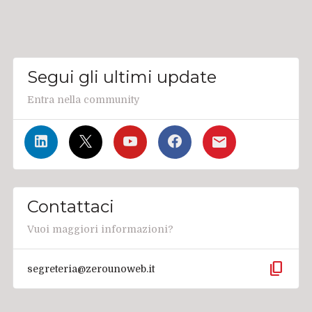
Segui gli ultimi update
Entra nella community
Contattaci
Vuoi maggiori informazioni?
content_copy
segreteria@zerounoweb.it