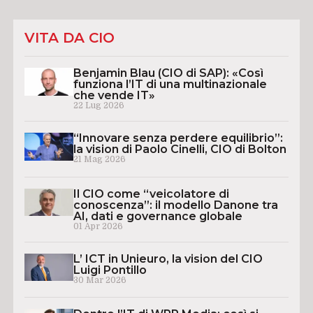
VITA DA CIO
Benjamin Blau (CIO di SAP): «Così
funziona l’IT di una multinazionale
che vende IT»
22 Lug 2026
“Innovare senza perdere equilibrio”:
la vision di Paolo Cinelli, CIO di Bolton
21 Mag 2026
Il CIO come “veicolatore di
conoscenza”: il modello Danone tra
AI, dati e governance globale
01 Apr 2026
L’ ICT in Unieuro, la vision del CIO
Luigi Pontillo
30 Mar 2026