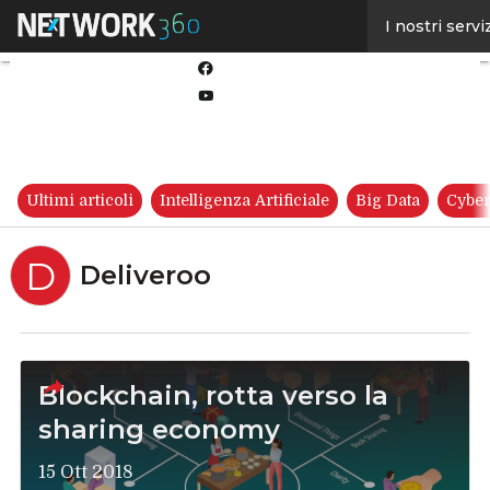
Linkedin
I nostri servi
Twitter
Facebook
Youtube-
play
Ultimi articoli
Intelligenza Artificiale
Big Data
Cyber
D
Deliveroo
Blockchain, rotta verso la
sharing economy
15 Ott 2018