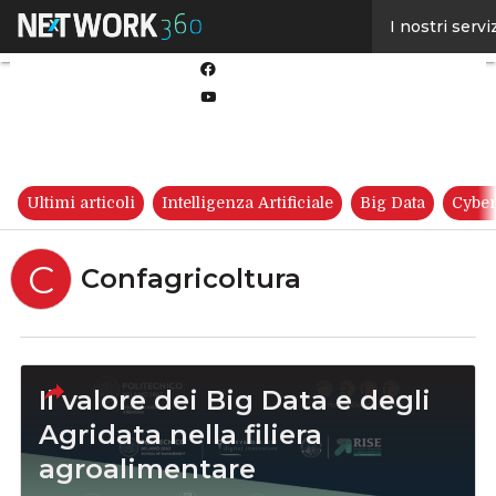
Linkedin
I nostri servi
Twitter
Facebook
Youtube-
play
Ultimi articoli
Intelligenza Artificiale
Big Data
Cyber
C
Confagricoltura
Il valore dei Big Data e degli
Agridata nella filiera
agroalimentare