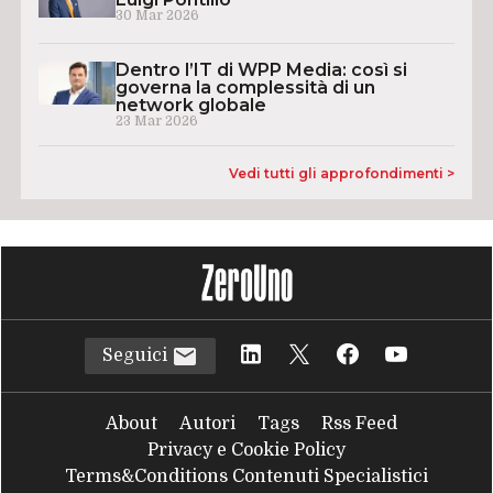
30 Mar 2026
Dentro l’IT di WPP Media: così si
governa la complessità di un
network globale
23 Mar 2026
Vedi tutti gli approfondimenti >
Seguici
About
Autori
Tags
Rss Feed
Privacy e Cookie Policy
Terms&Conditions Contenuti Specialistici