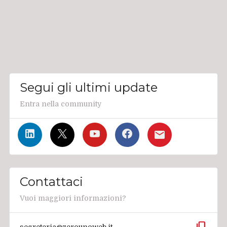
Segui gli ultimi update
Entra nella community
Contattaci
Vuoi maggiori informazioni?
content_copy
segreteria@zerounoweb.it