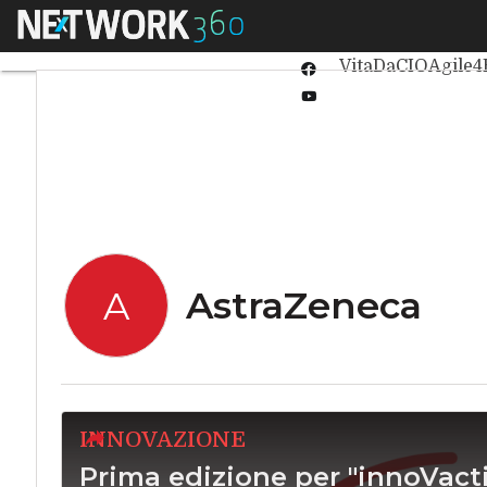
Linkedin
Menu
Ultimi articoli
Int
Twitter
VitaDaCIO
Agile4
Facebook
Youtube-
play
AstraZeneca
A
INNOVAZIONE
Prima edizione per "innoVact