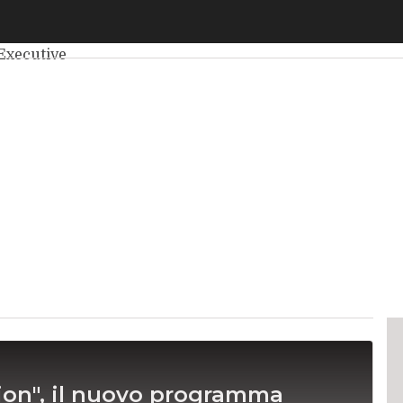
elligenza Artificiale
Big Data
Cybersecurity
Data Center
Int
Executive
ion", il nuovo programma