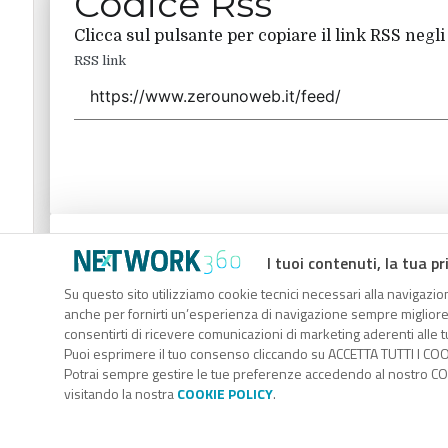
Codice Rss
Clicca sul pulsante per copiare il link RSS negli
RSS link
Codice Rss
I tuoi contenuti, la tua pr
Clicca sul pulsante per copiare il link RSS negli
Su questo sito utilizziamo cookie tecnici necessari alla navigazion
anche per fornirti un’esperienza di navigazione sempre migliore, p
RSS link
consentirti di ricevere comunicazioni di marketing aderenti alle tu
Puoi esprimere il tuo consenso cliccando su ACCETTA TUTTI I COO
Potrai sempre gestire le tue preferenze accedendo al nostro COO
visitando la nostra
COOKIE POLICY
.