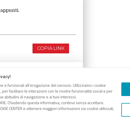
 appunti.
COPIA LINK
ivacy!
 appunti.
e e funzionali all’erogazione del servizio. Utilizziamo i cookie
er facilitare le interazioni con le nostre funzionalità social e per
e abitudini di navigazione e ai tuoi interessi.
KIE. Chiudendo questa informativa, continui senza accettare.
KIE CENTER e ottenere maggiori informazioni sui cookie utilizzati,
COPIA LINK