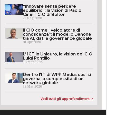
“Innovare senza perdere
equilibrio”: la vision di Paolo
Cinelli, CIO di Bolton
21 Mag 2026
Il CIO come “veicolatore di
conoscenza”: il modello Danone
tra AI, dati e governance globale
01 Apr 2026
L’ ICT in Unieuro, la vision del CIO
Luigi Pontillo
30 Mar 2026
Dentro l’IT di WPP Media: così si
governa la complessità di un
network globale
23 Mar 2026
Vedi tutti gli approfondimenti >