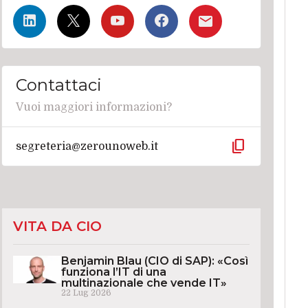
Contattaci
Vuoi maggiori informazioni?
content_copy
segreteria@zerounoweb.it
VITA DA CIO
Benjamin Blau (CIO di SAP): «Così
funziona l’IT di una
multinazionale che vende IT»
22 Lug 2026