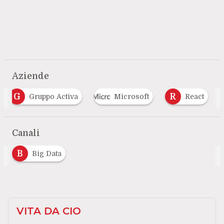
Aziende
G
R
Gruppo Activa
Microsoft
React
Canali
B
Big Data
VITA DA CIO