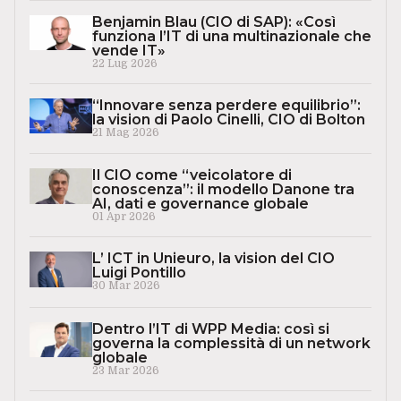
Benjamin Blau (CIO di SAP): «Così
funziona l’IT di una multinazionale che
vende IT»
22 Lug 2026
“Innovare senza perdere equilibrio”:
la vision di Paolo Cinelli, CIO di Bolton
21 Mag 2026
Il CIO come “veicolatore di
conoscenza”: il modello Danone tra
AI, dati e governance globale
01 Apr 2026
L’ ICT in Unieuro, la vision del CIO
Luigi Pontillo
30 Mar 2026
Dentro l’IT di WPP Media: così si
governa la complessità di un network
globale
23 Mar 2026