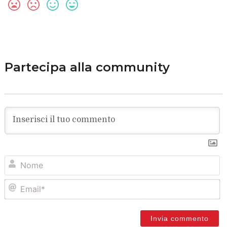
Partecipa alla community
N
Em