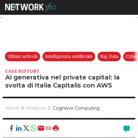
AI generativa nel private capit
Ultimi articoli
Intelligenza Artificiale
Big Data
Cyber
CASE HISTORY
AI generativa nel private capital: la
svolta di Italia Capitalis con AWS
Home
Analytics
Cognitive Computing