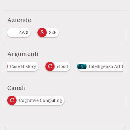
Aziende
S
AWS
S2E
Argomenti
C
se History
cloud
Intelligenza Artificiale
Canali
C
Cognitive Computing