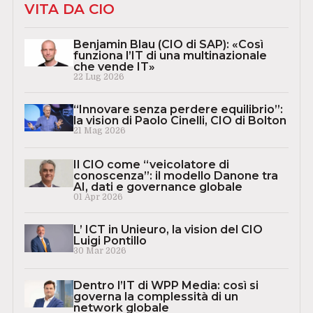
VITA DA CIO
Benjamin Blau (CIO di SAP): «Così
funziona l’IT di una multinazionale
che vende IT»
22 Lug 2026
“Innovare senza perdere equilibrio”:
la vision di Paolo Cinelli, CIO di Bolton
21 Mag 2026
Il CIO come “veicolatore di
conoscenza”: il modello Danone tra
AI, dati e governance globale
01 Apr 2026
L’ ICT in Unieuro, la vision del CIO
Luigi Pontillo
30 Mar 2026
Dentro l’IT di WPP Media: così si
governa la complessità di un
network globale