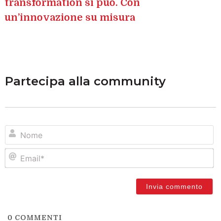
transformation si può. Con
un’innovazione su misura
Partecipa alla community
N
Em
0
COMMENTI