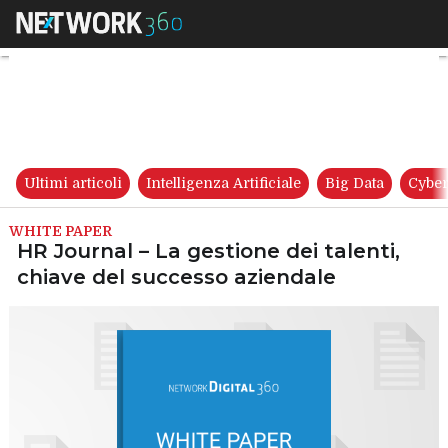
HR Journal – La gestione dei t
Ultimi articoli
Intelligenza Artificiale
Big Data
Cyber
WHITE PAPER
HR Journal – La gestione dei talenti,
chiave del successo aziendale