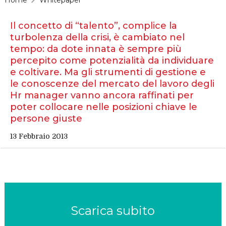
Il concetto di “talento”, complice la
turbolenza della crisi, è cambiato nel
tempo: da dote innata è sempre più
percepito come potenzialità da individuare
e coltivare. Ma gli strumenti di gestione e
le conoscenze del mercato del lavoro degli
Hr manager vanno ancora raffinati per
poter collocare nelle posizioni chiave le
persone giuste
13 Febbraio 2013
Scarica subito