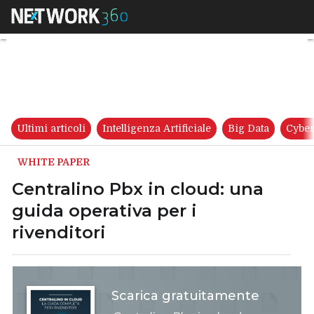
Centralino Pbx in cloud: una g
Ultimi articoli
Intelligenza Artificiale
Big Data
Cyber
WHITE PAPER
Centralino Pbx in cloud: una
guida operativa per i
rivenditori
Scarica gratuitamente