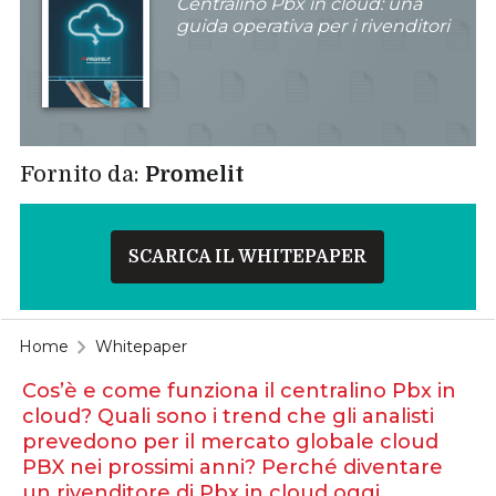
Centralino Pbx in cloud: una
guida operativa per i rivenditori
Fornito da:
Promelit
SCARICA IL WHITEPAPER
Home
Whitepaper
Cos’è e come funziona il centralino Pbx in
cloud? Quali sono i trend che gli analisti
prevedono per il mercato globale cloud
PBX nei prossimi anni? Perché diventare
un rivenditore di Pbx in cloud oggi