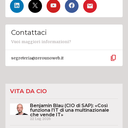
Contattaci
Vuoi maggiori informazioni?
content_copy
segreteria@zerounoweb.it
VITA DA CIO
Benjamin Blau (CIO di SAP): «Così
funziona l’IT di una multinazionale
che vende IT»
22 Lug 2026