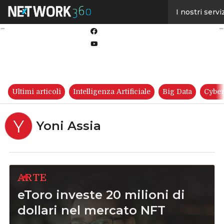
Linkedin
I nostri servi
Twitter
Facebook
Youtube-
play
Ultimi articoli
Intelligenza Artificiale
Big Data
Cyber
Y
Yoni Assia
ARTE
eToro investe 20 milioni di
dollari nel mercato NFT