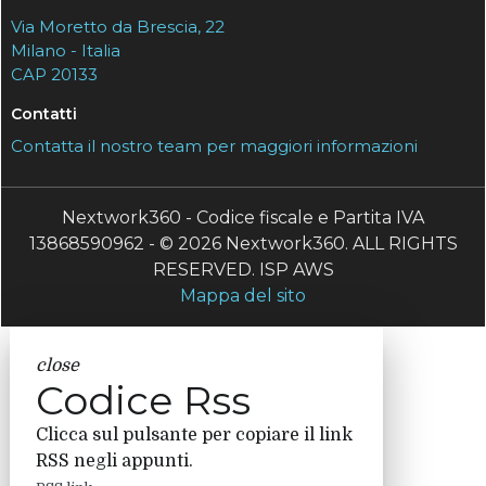
Via Moretto da Brescia, 22
Milano - Italia
CAP 20133
Contatti
Contatta il nostro team per maggiori informazioni
Nextwork360 - Codice fiscale e Partita IVA
13868590962 - © 2026 Nextwork360. ALL RIGHTS
RESERVED. ISP AWS
Mappa del sito
close
Codice Rss
Clicca sul pulsante per copiare il link
RSS negli appunti.