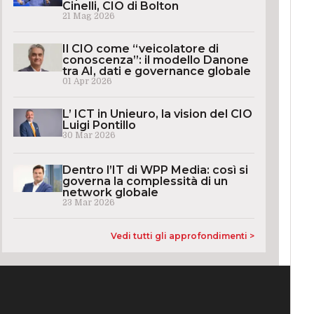
Cinelli, CIO di Bolton
21 Mag 2026
Il CIO come “veicolatore di
conoscenza”: il modello Danone
tra AI, dati e governance globale
01 Apr 2026
L’ ICT in Unieuro, la vision del CIO
Luigi Pontillo
30 Mar 2026
Dentro l’IT di WPP Media: così si
governa la complessità di un
network globale
23 Mar 2026
Vedi tutti gli approfondimenti >