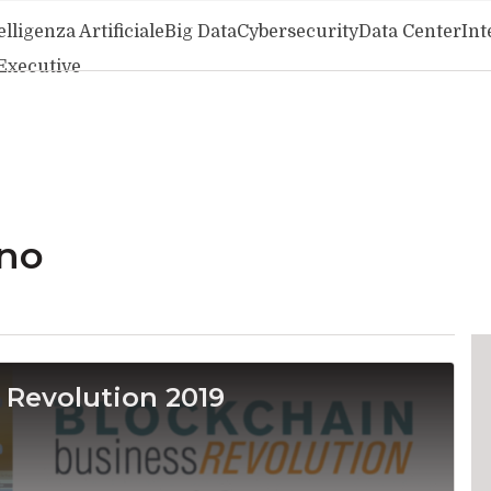
elligenza Artificiale
Big Data
Cybersecurity
Data Center
Int
Executive
no
 Revolution 2019