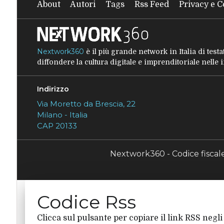
About
Autori
Tags
Rss Feed
Privacy e C
Nextwork360
è il più grande network in Italia di tes
diffondere la cultura digitale e imprenditoriale nelle
Indirizzo
Via Moretto da Brescia, 22
Milano - Italia
CAP 20133
Nextwork360 - Codice fisca
Codice Rss
Clicca sul pulsante per copiare il link RSS negli