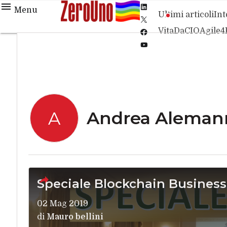
Linkedin
Menu
Ultimi articoli
Int
Twitter
VitaDaCIO
Agile4
Facebook
Youtube-
play
Andrea Aleman
A
Speciale Blockchain Business
02 Mag 2019
di
Mauro bellini