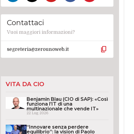
Contattaci
Vuoi maggiori informazioni?
content_copy
segreteria@zerounoweb.it
VITA DA CIO
Benjamin Blau (CIO di SAP): «Così
funziona l’IT di una
multinazionale che vende IT»
22 Lug 2026
“Innovare senza perdere
equilibrio”: la vision di Paolo