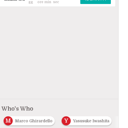
Who's Who
M
Y
Marco Ghirardello
Yasusuke Iwashita