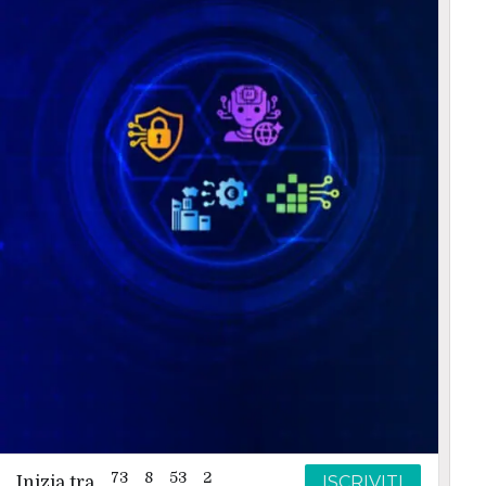
73
8
53
1
ISCRIVITI
Inizia tra