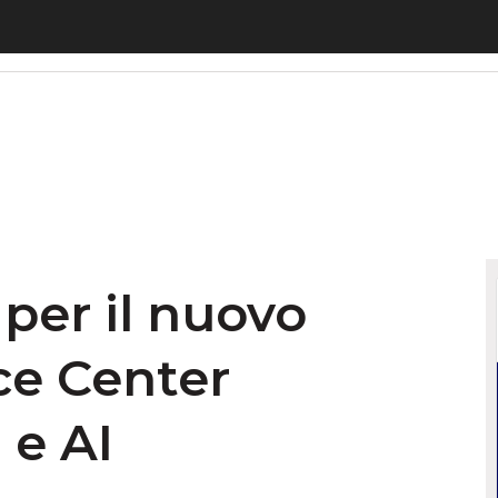
per il nuovo FANUC Experience Center alimentato d
 per il nuovo
e Center
 e AI