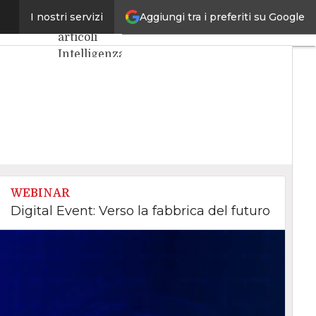
Aggiungi tra i preferiti su Google
a 5G e AI
I nostri servizi
Ultimi
articoli
Intelligenza
Artificiale
Big Data
Cybersecurity
Data
Center
Internet4Things
VitaDaCIO
Agile4Executive
WEBINAR
Digital Event: Verso la fabbrica del futuro