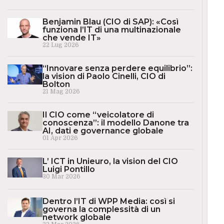
Benjamin Blau (CIO di SAP): «Così
funziona l’IT di una multinazionale
che vende IT»
22 Lug 2026
“Innovare senza perdere equilibrio”:
la vision di Paolo Cinelli, CIO di
Bolton
21 Mag 2026
Il CIO come “veicolatore di
conoscenza”: il modello Danone tra
AI, dati e governance globale
01 Apr 2026
L’ ICT in Unieuro, la vision del CIO
Luigi Pontillo
30 Mar 2026
Dentro l’IT di WPP Media: così si
governa la complessità di un
network globale