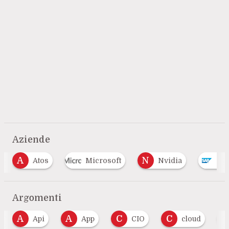
Aziende
N
Atos
Microsoft
Nvidia
Sap
Argomenti
A
C
C
D
Api
App
CIO
cloud
Deve