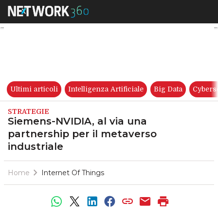
Siemens-NVIDIA, al via una pa
Ultimi articoli
Intelligenza Artificiale
Big Data
Cybers
STRATEGIE
Siemens-NVIDIA, al via una
partnership per il metaverso
industriale
Home
Internet Of Things