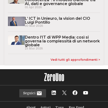
AI, dati e governance globale
01 Apr 2026
L’ ICT in Unieuro, la vision del CIO
Luigi Pontillo
30 Mar 2026
Dentro l’IT di WPP Media: così si
governa la complessità di un network
globale
23 Mar 2026
Vedi tutti gli approfondimenti >
Seguici
About
Autori
Tags
Rss Feed