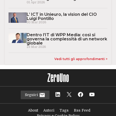
01 Apr 2026
L’ ICT in Unieuro, la vision del CIO
Luigi Pontillo
30 Mar 2026
Dentro l’IT di WPP Media: così si
governa la complessità di un network
globale
23 Mar 2026
Vedi tutti gli approfondimenti >
Seguici
About
Autori
Tags
Rss Feed
Privacy e Cookie Policy