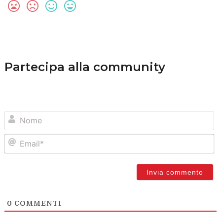
Partecipa alla community
N
Em
0
COMMENTI