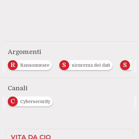
Argomenti
R
S
S
Ransomware
sicurezza dei dati
so
Canali
C
Cybersecurity
VITA DA CIO