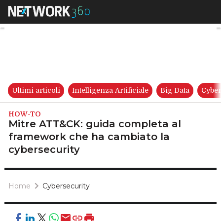
Mitre ATT&CK: guida completa
Ultimi articoli
Intelligenza Artificiale
Big Data
Cyber
HOW-TO
Mitre ATT&CK: guida completa al
framework che ha cambiato la
cybersecurity
Home
Cybersecurity