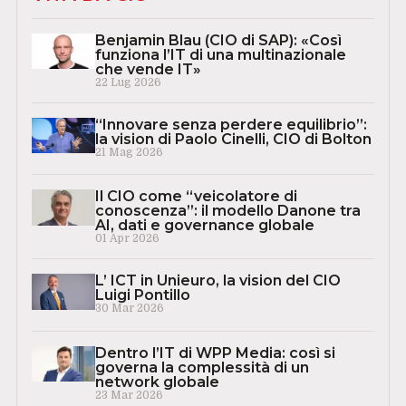
Benjamin Blau (CIO di SAP): «Così
funziona l’IT di una multinazionale
che vende IT»
22 Lug 2026
“Innovare senza perdere equilibrio”:
la vision di Paolo Cinelli, CIO di Bolton
21 Mag 2026
Il CIO come “veicolatore di
conoscenza”: il modello Danone tra
AI, dati e governance globale
01 Apr 2026
L’ ICT in Unieuro, la vision del CIO
Luigi Pontillo
30 Mar 2026
Dentro l’IT di WPP Media: così si
governa la complessità di un
network globale
23 Mar 2026