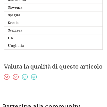
Slovenia
P
Spagna
C
Svezia
A
Svizzera
I
UK
S
Ungheria
I
Valuta la qualità di questo articolo
Partecipa alla community