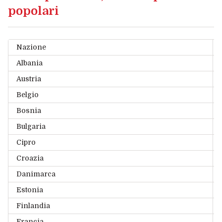
popolari
Nazione
L
Albania
W
Austria
S
Belgio
I
Bosnia
D
Bulgaria
C
Cipro
C
Croazia
W
Danimarca
I
Estonia
W
Finlandia
C
Francia
S