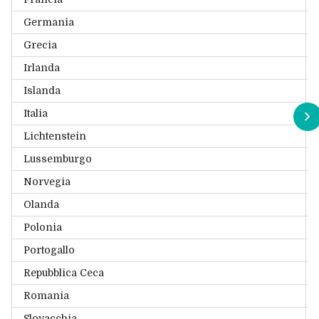
Germania
P
Grecia
S
Irlanda
P
Islanda
P
Italia
S
Lichtenstein
W
Lussemburgo
A
Norvegia
S
Olanda
S
Polonia
P
Portogallo
C
Repubblica Ceca
G
Romania
C
Slovacchia
S