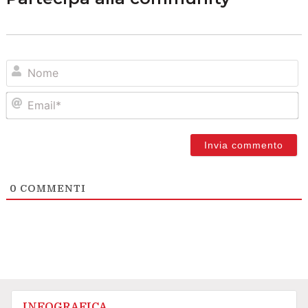
N
Em
0
COMMENTI
INFOGRAFICA