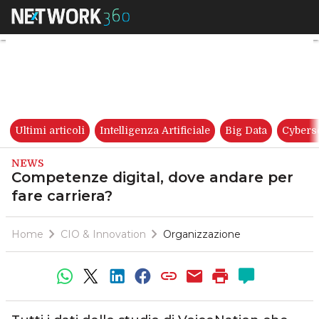
Competenze digital, dove anda
Ultimi articoli
Intelligenza Artificiale
Big Data
Cybers
NEWS
Competenze digital, dove andare per
fare carriera?
Home
CIO & Innovation
Organizzazione