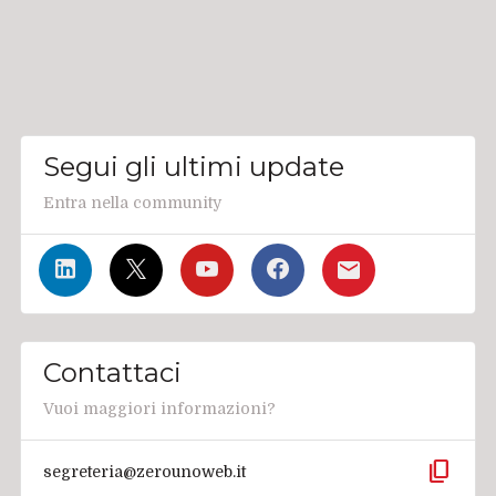
Segui gli ultimi update
Entra nella community
Contattaci
Vuoi maggiori informazioni?
content_copy
segreteria@zerounoweb.it