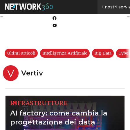
Linkedin
I nostri servi
Twitter
Facebook
Youtube-
play
Ultimi articoli
Intelligenza Artificiale
Big Data
Cyber
V
Vertiv
INFRASTRUTTURE
AI factory: come cambia la
progettazione dei data