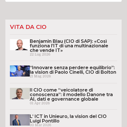
VITA DA CIO
Benjamin Blau (CIO di SAP): «Così
funziona l’IT di una multinazionale
che vende IT»
22 Lug 2026
“Innovare senza perdere equilibrio”:
la vision di Paolo Cinelli, CIO di Bolton
21 Mag 2026
Il CIO come “veicolatore di
conoscenza”: il modello Danone tra
AI, dati e governance globale
01 Apr 2026
L’ ICT in Unieuro, la vision del CIO
Luigi Pontillo
30 Mar 2026