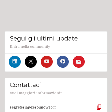
Segui gli ultimi update
Entra nella community
Contattaci
Vuoi maggiori informazioni?
content_copy
segreteria@zerounoweb.it