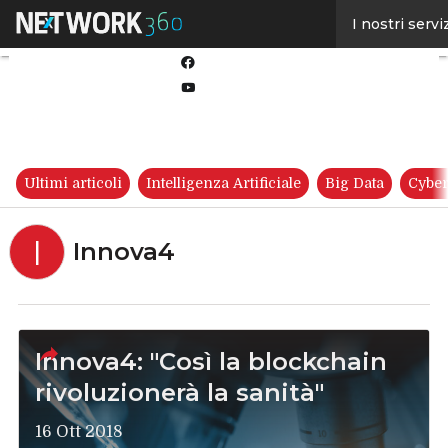
Linkedin
I nostri servi
Twitter
Facebook
Youtube-
play
Ultimi articoli
Intelligenza Artificiale
Big Data
Cyber
I
Innova4
Innova4: "Così la blockchain
rivoluzionerà la sanità"
16 Ott 2018