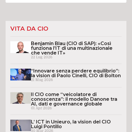
VITA DA CIO
Benjamin Blau (CIO di SAP): «Così
funziona l’IT di una multinazionale
che vende IT»
22 Lug 2026
“Innovare senza perdere equilibrio”:
la vision di Paolo Cinelli, CIO di Bolton
21 Mag 2026
Il CIO come “veicolatore di
conoscenza”: il modello Danone tra
AI, dati e governance globale
01 Apr 2026
L’ ICT in Unieuro, la vision del CIO
Luigi Pontillo
30 Mar 2026