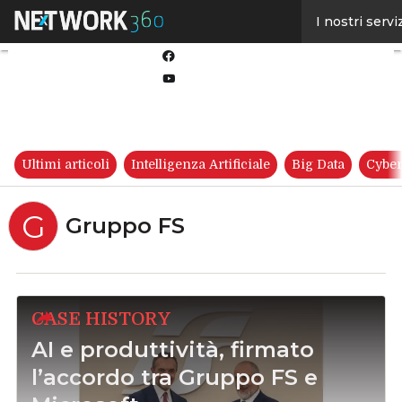
Linkedin
I nostri servi
Twitter
Facebook
Youtube-
play
Ultimi articoli
Intelligenza Artificiale
Big Data
Cyber
G
Gruppo FS
CASE HISTORY
AI e produttività, firmato
l’accordo tra Gruppo FS e