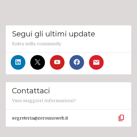
Segui gli ultimi update
Entra nella community
Contattaci
Vuoi maggiori informazioni?
content_copy
segreteria@zerounoweb.it