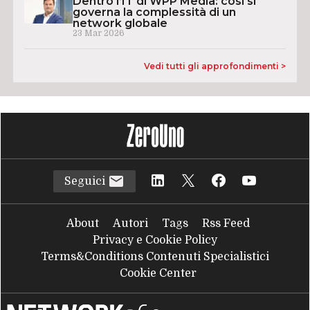
Dentro l’IT di WPP Media: così si
governa la complessità di un
network globale
23 Mar 2026
Vedi tutti gli approfondimenti >
Seguici
About
Autori
Tags
Rss Feed
Privacy e Cookie Policy
Terms&Conditions Contenuti Specialistici
Cookie Center