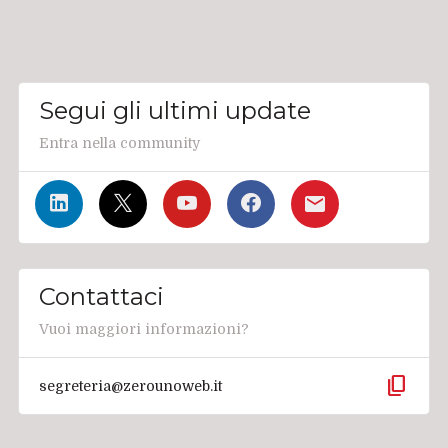
Segui gli ultimi update
Entra nella community
Contattaci
Vuoi maggiori informazioni?
content_copy
segreteria@zerounoweb.it