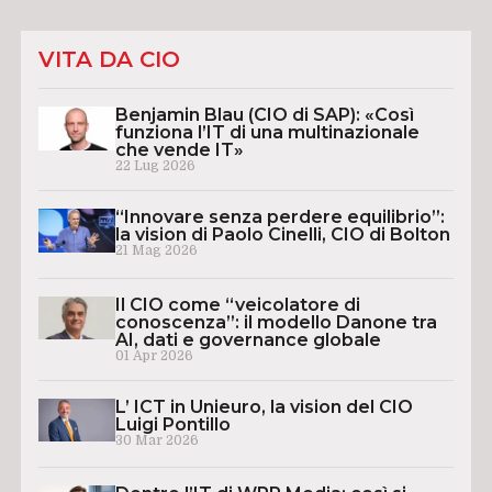
VITA DA CIO
Benjamin Blau (CIO di SAP): «Così
funziona l’IT di una multinazionale
che vende IT»
22 Lug 2026
“Innovare senza perdere equilibrio”:
la vision di Paolo Cinelli, CIO di Bolton
21 Mag 2026
Il CIO come “veicolatore di
conoscenza”: il modello Danone tra
AI, dati e governance globale
01 Apr 2026
L’ ICT in Unieuro, la vision del CIO
Luigi Pontillo
30 Mar 2026