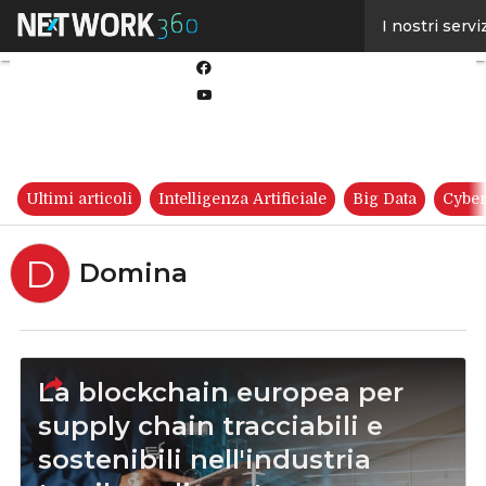
Linkedin
I nostri servi
Twitter
Facebook
Youtube-
play
Ultimi articoli
Intelligenza Artificiale
Big Data
Cyber
D
Domina
La blockchain europea per
supply chain tracciabili e
sostenibili nell'industria