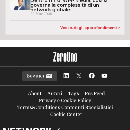
Dentro l’IT di WPP Media: così si
governa la complessità di un
network globale
23 Mar 2026
Vedi tutti gli approfondimenti >
Seguici
About
Autori
Tags
Rss Feed
Privacy e Cookie Policy
Terms&Conditions Contenuti Specialistici
Cookie Center