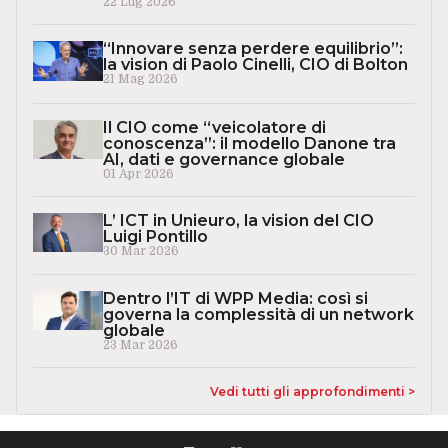
22 Lug 2026
“Innovare senza perdere equilibrio”:
la vision di Paolo Cinelli, CIO di Bolton
21 Mag 2026
Il CIO come “veicolatore di
conoscenza”: il modello Danone tra
AI, dati e governance globale
01 Apr 2026
L’ ICT in Unieuro, la vision del CIO
Luigi Pontillo
30 Mar 2026
Dentro l’IT di WPP Media: così si
governa la complessità di un network
globale
23 Mar 2026
Vedi tutti gli approfondimenti >