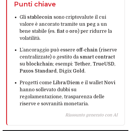
Punti chiave
Gli
stablecoin
sono criptovalute il cui
valore è ancorato tramite un
peg
a un
bene stabile (es.
fiat
o
oro
) per ridurre la
volatilità.
L’ancoraggio può essere
off-chain
(riserve
centralizzate) o gestito da
smart contract
su
blockchain
; esempi:
Tether
,
TrueUSD
,
Paxos Standard
,
Digix Gold
.
Progetti come
Libra
/
Diem
e il wallet
Novi
hanno sollevato dubbi su
regolamentazione, trasparenza delle
riserve e sovranità monetaria.
Riassunto generato con AI