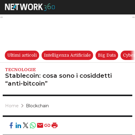
Stablecoin: cosa sono i cosidde
Ultimi articoli
Intelligenza Artificiale
Big Data
Cyber
TECNOLOGIE
Stablecoin: cosa sono i cosiddetti
“anti-bitcoin”
Home
Blockchain