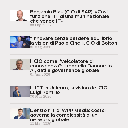
Benjamin Blau (CIO di SAP): «Così
funziona l’IT di una multinazionale
che vende IT»
22 Lug 2026
“Innovare senza perdere equilibrio”:
la vision di Paolo Cinelli, CIO di Bolton
21 Mag 2026
Il CIO come “veicolatore di
conoscenza”: il modello Danone tra
AI, dati e governance globale
01 Apr 2026
L’ ICT in Unieuro, la vision del CIO
Luigi Pontillo
30 Mar 2026
Dentro l’IT di WPP Media: così si
governa la complessità di un
network globale
23 Mar 2026