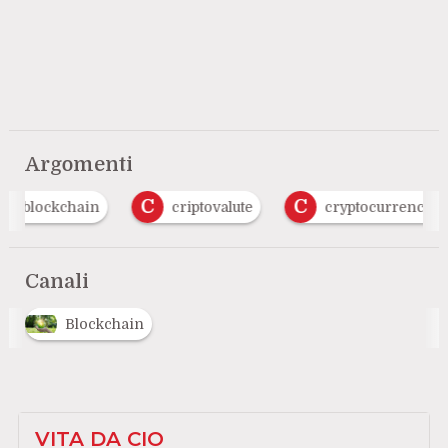
Argomenti
C
C
blockchain
criptovalute
cryptocurrency
Canali
Blockchain
VITA DA CIO