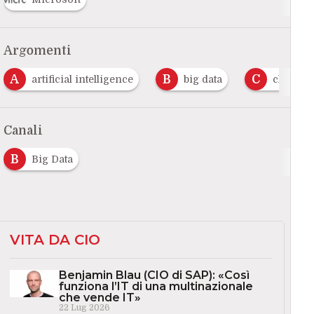
Argomenti
A
B
C
artificial intelligence
big data
cloud
Canali
B
Big Data
VITA DA CIO
Benjamin Blau (CIO di SAP): «Così
funziona l’IT di una multinazionale
che vende IT»
22 Lug 2026