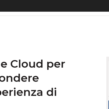
e Cloud per aumentare e diffondere conoscenza: l’
 e Cloud per
fondere
erienza di