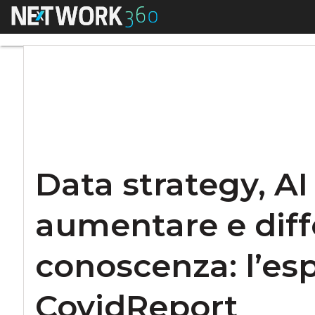
Menu
Data strategy, AI 
Data strategy, AI
aumentare e dif
conoscenza: l’esp
CovidReport