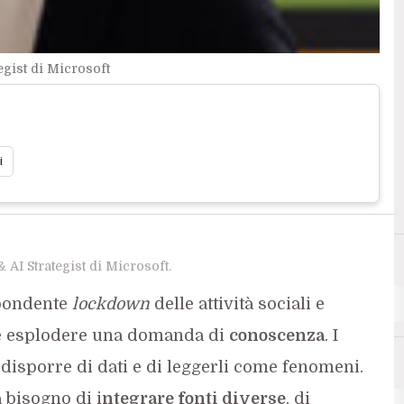
egist di Microsoft
i
 AI Strategist di Microsoft.
spondente
lockdown
delle attività sociali e
nte esplodere una domanda di
conoscenza
. I
 disporre di dati e di leggerli come fenomeni.
 bisogno di i
ntegrare fonti diverse
, di