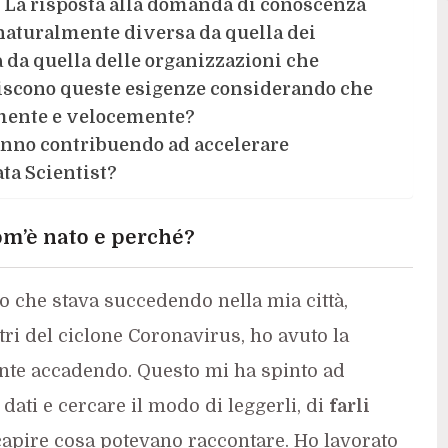
i. La risposta alla domanda di conoscenza
 naturalmente diversa da quella dei
a da quella delle organizzazioni che
stiscono queste esigenze considerando che
mente e velocemente?
anno contribuendo ad accelerare
ata Scientist?
om’è nato e perché?
o che stava succedendo nella mia città,
tri del ciclone Coronavirus, ho avuto
la
nte accadendo
. Questo mi
ha
spinto ad
 dati e cercare il modo di leggerli, di
farli
i capire cosa potevano raccontare. Ho lavorato