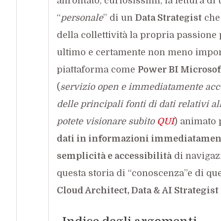
affrontato, curiosissimi, la lettura d
“
personale
” di un
Data Strategist
che 
della collettività la propria passione
ultimo e certamente non meno impor
piattaforma come
Power BI Microsof
(
servizio open e immediatamente acces
delle principali fonti di dati relativi
potete visionare subito
QUI
) animato 
dati in informazioni immediatamente
semplicità e accessibilità
di navigaz
questa storia di “conoscenza”e di qu
Cloud Architect, Data & AI Strategist