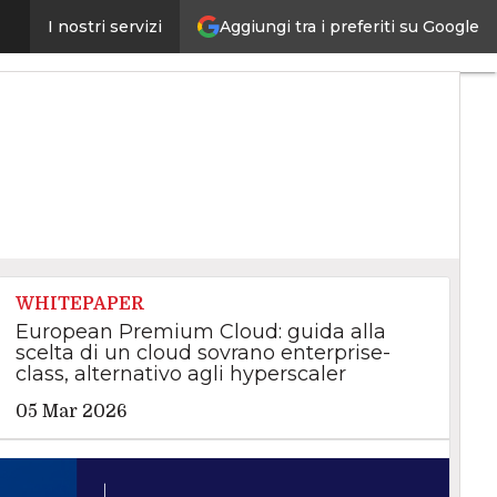
Aggiungi tra i preferiti su Google
esperienza di CovidReport
I nostri servizi
Ultimi
articoli
Intelligenza
Artificiale
Big
Data
Cybersecurity
Data
Center
Internet4Things
VitaDaCIO
Agile4Executive
WHITEPAPER
European Premium Cloud: guida alla
scelta di un cloud sovrano enterprise-
class, alternativo agli hyperscaler
05 Mar 2026