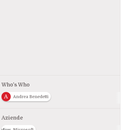
Who's Who
A
Andrea Benedetti
Aziende
Microsoft