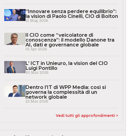
“Innovare senza perdere equilibrio”:
la vision di Paolo Cinelli, CIO di Bolton
21 Mag 2026
Il CIO come “veicolatore di
conoscenza”: il modello Danone tra
AI, dati e governance globale
01 Apr 2026
L’ ICT in Unieuro, la vision del CIO
Luigi Pontillo
30 Mar 2026
Dentro l’IT di WPP Media: così si
governa la complessità di un
network globale
23 Mar 2026
Vedi tutti gli approfondimenti >