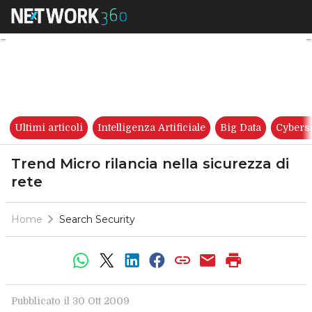
Trend Micro rilancia nella sic
Ultimi articoli
Intelligenza Artificiale
Big Data
Cybers
Trend Micro rilancia nella sicurezza di
rete
Home
Search Security
Pubblicato il 30 Ott 2009