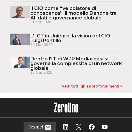
Il CIO come “veicolatore di
conoscenza”: il modello Danone tra
AI, dati e governance globale
01 Apr 2026
L’ ICT in Unieuro, la vision del CIO
Luigi Pontillo
30 Mar 2026
Dentro l’IT di WPP Media: così si
governa la complessità di un network
globale
23 Mar 2026
Vedi tutti gli approfondimenti >
Seguici