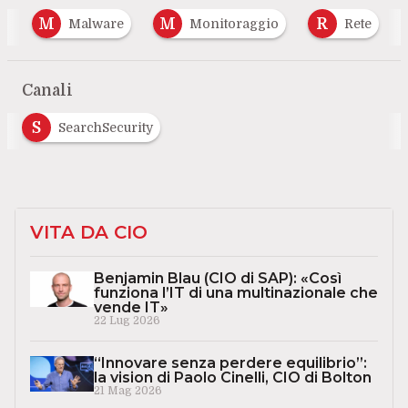
M
M
R
e
Malware
Monitoraggio
Rete
Canali
S
SearchSecurity
VITA DA CIO
Benjamin Blau (CIO di SAP): «Così
funziona l’IT di una multinazionale che
vende IT»
22 Lug 2026
“Innovare senza perdere equilibrio”:
la vision di Paolo Cinelli, CIO di Bolton
21 Mag 2026