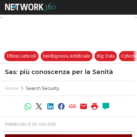
Sas: più conoscenza per la Sa
Ultimi articoli
Intelligenza Artificiale
Big Data
Cybers
Sas: più conoscenza per la Sanità
Home
Search Security
Pubblicato il 20 Giu 2011