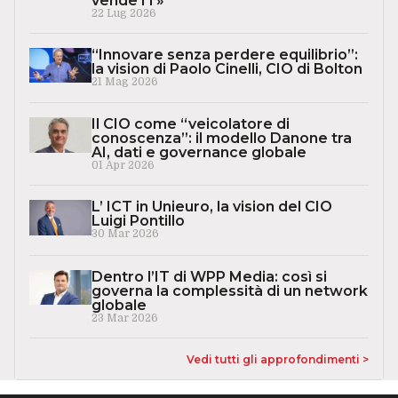
vende IT»
22 Lug 2026
“Innovare senza perdere equilibrio”:
la vision di Paolo Cinelli, CIO di Bolton
21 Mag 2026
Il CIO come “veicolatore di
conoscenza”: il modello Danone tra
AI, dati e governance globale
01 Apr 2026
L’ ICT in Unieuro, la vision del CIO
Luigi Pontillo
30 Mar 2026
Dentro l’IT di WPP Media: così si
governa la complessità di un network
globale
23 Mar 2026
Vedi tutti gli approfondimenti >