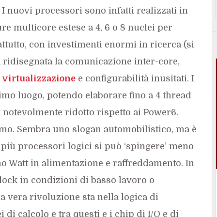
 I nuovi processori sono infatti realizzati in
re multicore estese a 4, 6 o 8 nuclei per
attutto, con investimenti enormi in ricerca (si
ata ridisegnata la comunicazione inter-core,
,
virtualizzazione
e configurabilità inusitati. I
rimo luogo, potendo elaborare fino a 4 thread
 notevolmente ridotto rispetto ai Power6.
umo. Sembra uno slogan automobilistico, ma è
più processori logici si può ‘spingere’ meno
no Watt in alimentazione e raffreddamento. In
lock in condizioni di basso lavoro o
a vera rivoluzione sta nella logica di
di calcolo e tra questi e i chip di I/O e di