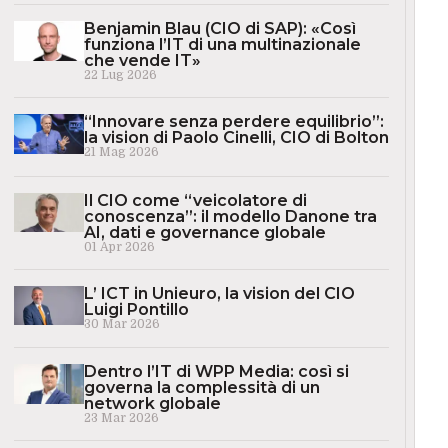
Benjamin Blau (CIO di SAP): «Così
funziona l’IT di una multinazionale
che vende IT»
22 Lug 2026
“Innovare senza perdere equilibrio”:
la vision di Paolo Cinelli, CIO di Bolton
21 Mag 2026
Il CIO come “veicolatore di
conoscenza”: il modello Danone tra
AI, dati e governance globale
01 Apr 2026
L’ ICT in Unieuro, la vision del CIO
Luigi Pontillo
30 Mar 2026
Dentro l’IT di WPP Media: così si
governa la complessità di un
network globale
23 Mar 2026