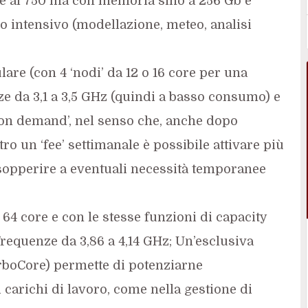
le al 750 ma con memoria sino a 256 Gb e
lo intensivo (modellazione, meteo, analisi
re (con 4 ‘nodi’ da 12 o 16 core per una
nze da 3,1 a 3,5 GHz (quindi a basso consumo) e
y on demand’, nel senso che, anche dopo
ntro un ‘fee’ settimanale è possibile attivare più
sopperire a eventuali necessità temporanee
 64 core e con le stesse funzioni di capacity
equenze da 3,86 a 4,14 GHz; Un’esclusiva
urboCore) permette di potenziarne
 carichi di lavoro, come nella gestione di