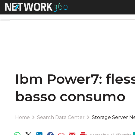
Menu
Ibm Power7: flessi
Ibm Power7: fless
basso consumo
Home
Search Data Center
Storage Server N