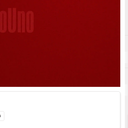
D
Data Warehouse
i