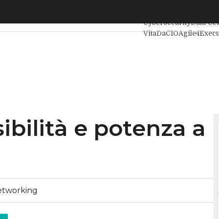
bilità e potenza a basso consumo
Ultimi articoli
Intellig
Cybersecurity
Data Ce
VitaDaCIO
Agile4Execu
ibilità e potenza a
etworking