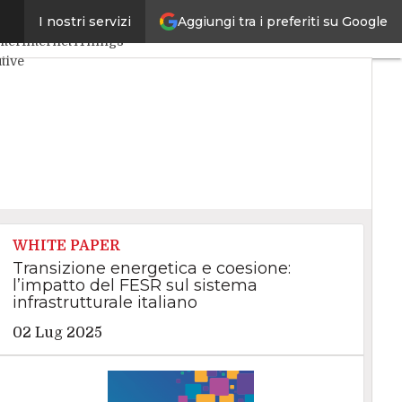
Aggiungi tra i preferiti su Google
I nostri servizi
enza Artificiale
Big Data
nter
Internet4Things
tive
WHITE PAPER
Transizione energetica e coesione:
l’impatto del FESR sul sistema
infrastrutturale italiano
02 Lug 2025