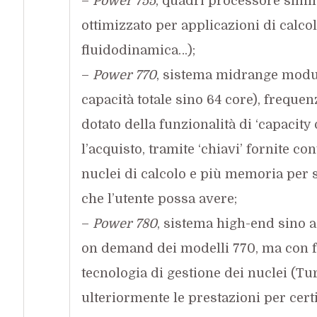
–
Power 755
, quadri processore simi
ottimizzato per applicazioni di calco
fluidodinamica…);
–
Power 770
, sistema midrange modula
capacità totale sino 64 core), freque
dotato della funzionalità di ‘capacit
l’acquisto, tramite ‘chiavi’ fornite co
nuclei di calcolo e più memoria per 
che l’utente possa avere;
–
Power 780
, sistema high-end sino a
on demand dei modelli 770, ma con fr
tecnologia di gestione dei nuclei (T
ulteriormente le prestazioni per certi