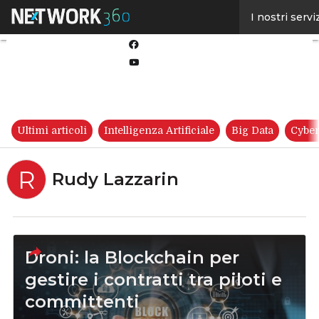
Linkedin
I nostri servi
Twitter
Facebook
Youtube-
play
Ultimi articoli
Intelligenza Artificiale
Big Data
Cyber
R
Rudy Lazzarin
Droni: la Blockchain per
gestire i contratti tra piloti e
committenti