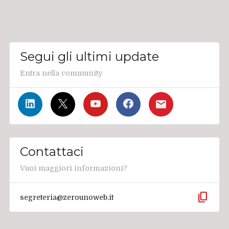
Segui gli ultimi update
Entra nella community
Contattaci
Vuoi maggiori informazioni?
content_copy
segreteria@zerounoweb.it