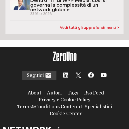
Dentro l’IT di WPP Media: così si
governa la complessità di un
network globale
23 Mar 2026
Vedi tutti gli approfondimenti >
Seguici
About
Autori
Tags
Rss Feed
Privacy e Cookie Policy
Terms&Conditions Contenuti Specialistici
Cookie Center