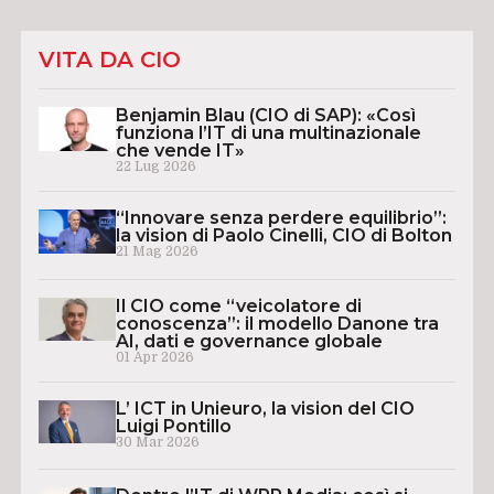
VITA DA CIO
Benjamin Blau (CIO di SAP): «Così
funziona l’IT di una multinazionale
che vende IT»
22 Lug 2026
“Innovare senza perdere equilibrio”:
la vision di Paolo Cinelli, CIO di Bolton
21 Mag 2026
Il CIO come “veicolatore di
conoscenza”: il modello Danone tra
AI, dati e governance globale
01 Apr 2026
L’ ICT in Unieuro, la vision del CIO
Luigi Pontillo
30 Mar 2026