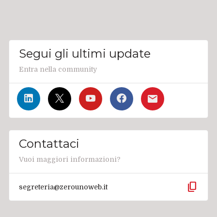
Segui gli ultimi update
Entra nella community
Contattaci
Vuoi maggiori informazioni?
content_copy
segreteria@zerounoweb.it