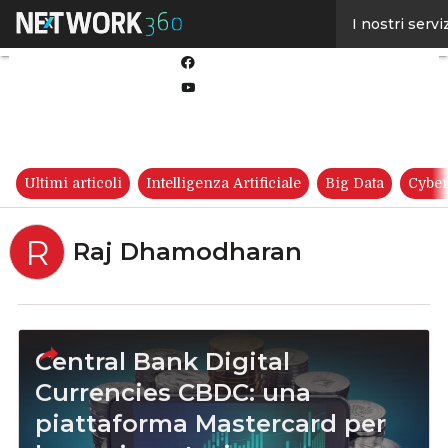
Linkedin
I nostri servi
Twitter
Facebook
Youtube-
play
Ultimi articoli
Intelligenza Artificiale
Big Data
Cyber
R
Raj Dhamodharan
Central Bank Digital
Currencies CBDC: una
piattaforma Mastercard per