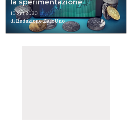
la sperimentazione
10 Set 2020
di
Redazione ZeroUno