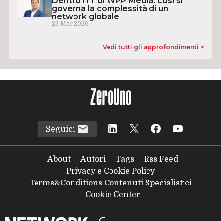
Dentro l’IT di WPP Media: così si
governa la complessità di un
network globale
23 Mar 2026
Vedi tutti gli approfondimenti >
Seguici
About
Autori
Tags
Rss Feed
Privacy e Cookie Policy
Terms&Conditions Contenuti Specialistici
Cookie Center