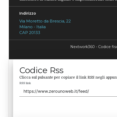
Indirizzo
Via Moretto da Brescia, 22
Milano - Italia
CAP 20133
Nextwork360 - Codice fi
Codice Rss
Clicca sul pulsante per copiare il link RSS negli appunt
RSS link