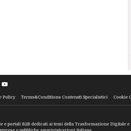
e Policy
Terms&Conditions Contenuti Specialistici
Cookie 
tate e portali B2B dedicati ai temi della Trasformazione Digitale 
 imprese e pubbliche amministrazioni italiane.