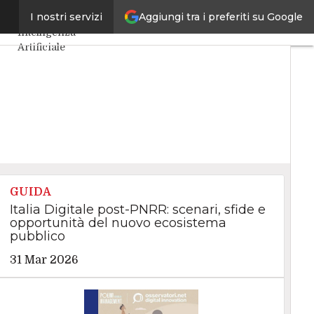
Aggiungi tra i preferiti su Google
nze
I nostri servizi
Ultimi articoli
Intelligenza
Artificiale
Big Data
Cybersecurity
Data Center
Internet4Things
VitaDaCIO
Agile4Executive
GUIDA
Italia Digitale post-PNRR: scenari, sfide e
opportunità del nuovo ecosistema
pubblico
31 Mar 2026