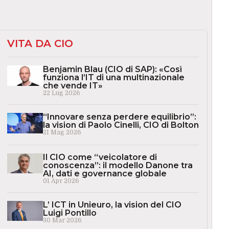
VITA DA CIO
Benjamin Blau (CIO di SAP): «Così
funziona l’IT di una multinazionale
che vende IT»
22 Lug 2026
“Innovare senza perdere equilibrio”:
la vision di Paolo Cinelli, CIO di Bolton
21 Mag 2026
Il CIO come “veicolatore di
conoscenza”: il modello Danone tra
AI, dati e governance globale
01 Apr 2026
L’ ICT in Unieuro, la vision del CIO
Luigi Pontillo
30 Mar 2026