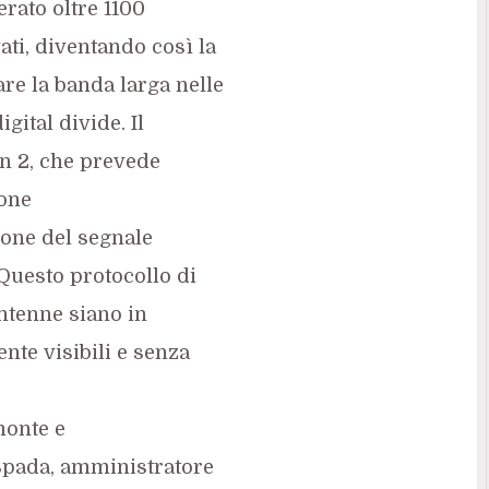
erato oltre 1100
vati, diventando così la
are la banda larga nelle
igital divide. Il
an 2, che prevede
ione
zione del segnale
Questo protocollo di
ntenne siano in
nte visibili e senza
monte e
Spada, amministratore