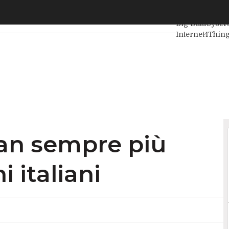
 sempre più estesa nei comuni italiani
Ultimi articoli
Big Data
Cybers
Internet4Thin
Agile4Executiv
lan sempre più
 italiani