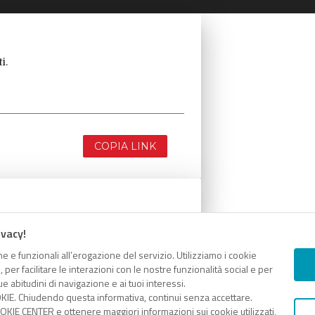
i.
COPIA LINK
i.
ivacy!
e e funzionali all’erogazione del servizio. Utilizziamo i cookie
er facilitare le interazioni con le nostre funzionalità social e per
e abitudini di navigazione e ai tuoi interessi.
KIE. Chiudendo questa informativa, continui senza accettare.
KIE CENTER e ottenere maggiori informazioni sui cookie utilizzati,
COPIA LINK