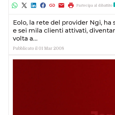
Partecipa al dibattito
Eolo, la rete del provider Ngi, h
e sei mila clienti attivati, divent
volta a…
Pubblicato il 01 Mar 2008