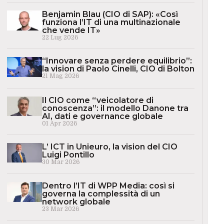
Benjamin Blau (CIO di SAP): «Così
funziona l’IT di una multinazionale
che vende IT»
22 Lug 2026
“Innovare senza perdere equilibrio”:
la vision di Paolo Cinelli, CIO di Bolton
21 Mag 2026
Il CIO come “veicolatore di
conoscenza”: il modello Danone tra
AI, dati e governance globale
01 Apr 2026
L’ ICT in Unieuro, la vision del CIO
Luigi Pontillo
30 Mar 2026
Dentro l’IT di WPP Media: così si
governa la complessità di un
network globale
23 Mar 2026