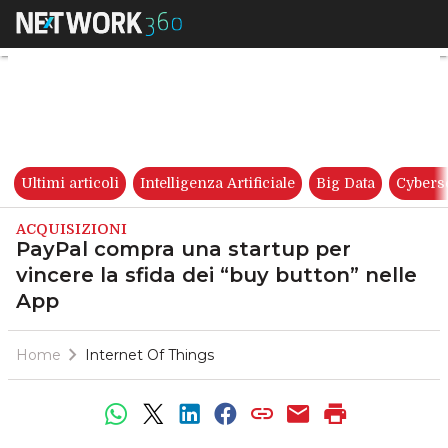
PayPal compra una startup per
Ultimi articoli
Intelligenza Artificiale
Big Data
Cybers
ACQUISIZIONI
PayPal compra una startup per
vincere la sfida dei “buy button” nelle
App
Home
Internet Of Things