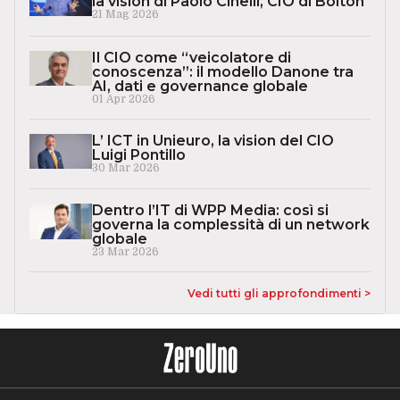
la vision di Paolo Cinelli, CIO di Bolton
21 Mag 2026
Il CIO come “veicolatore di
conoscenza”: il modello Danone tra
AI, dati e governance globale
01 Apr 2026
L’ ICT in Unieuro, la vision del CIO
Luigi Pontillo
30 Mar 2026
Dentro l’IT di WPP Media: così si
governa la complessità di un network
globale
23 Mar 2026
Vedi tutti gli approfondimenti >