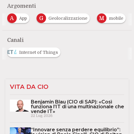
Argomenti
A
G
M
App
Geolocalizzazione
mobile
Canali
Internet of Things
VITA DA CIO
Benjamin Blau (CIO di SAP): «Così
funziona l’IT di una multinazionale che
vende IT»
22 Lug 2026
“Innovare senza perdere equilibrio”: