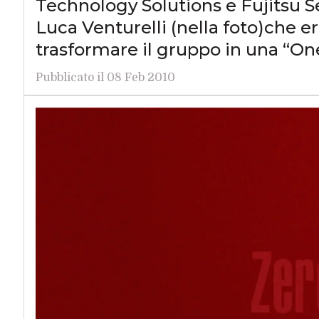
Technology Solutions e Fujitsu Se
Luca Venturelli (nella foto)che er
trasformare il gruppo in una “On
Pubblicato il 08 Feb 2010
F
H
Finance
Hardware
Intelligenza Artifi