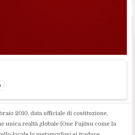
S
Cloud Computing
SearchDataCenter
i
raio 2010, data ufficiale di costituzione,
 unica realtà globale (One Fujitsu come la
ello locale la metamorfosi si traduce