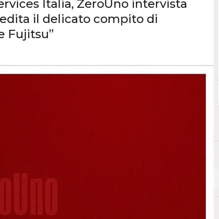
rvices Italia, ZeroUno intervista
edita il delicato compito di
e Fujitsu”
M
O
P
ciale
Marketing
Outsourcing
Pc