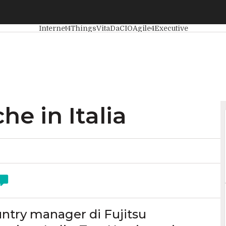
in Italia
Ultimi articoli
Intelligenza Artificiale
Big Data
Cyberse
Internet4Things
VitaDaCIO
Agile4Executive
he in Italia
untry manager di Fujitsu