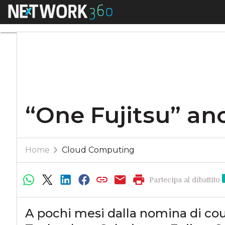
Menu
“One Fujitsu” anche 
“One Fujitsu” anc
Home
Cloud Computing
Partecipa al dibattito
A pochi mesi dalla nomina di co