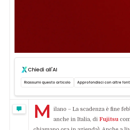
Chiedi all'AI
Riassumi questo articolo
Approfondisci con altre font
M
ilano – La scadenza è fine febb
anche in Italia, di
Fujitsu
come
chiamano ora in azienda). Anche a liv