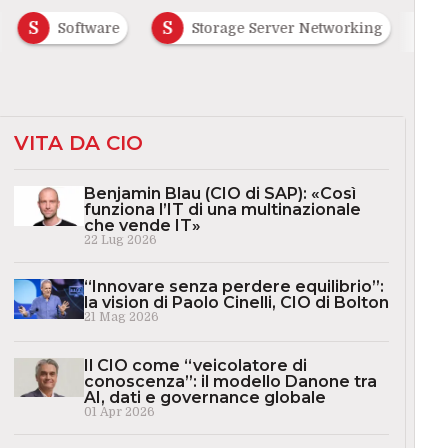
S
S
Software
Storage Server Networking
VITA DA CIO
Benjamin Blau (CIO di SAP): «Così
funziona l’IT di una multinazionale
che vende IT»
22 Lug 2026
“Innovare senza perdere equilibrio”:
la vision di Paolo Cinelli, CIO di Bolton
21 Mag 2026
Il CIO come “veicolatore di
conoscenza”: il modello Danone tra
AI, dati e governance globale
01 Apr 2026