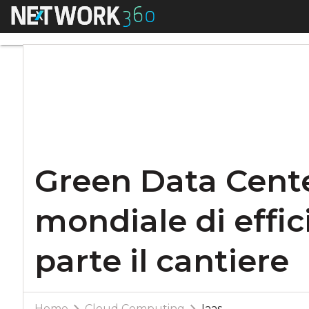
Menu
Green Data Center E
Green Data Cente
mondiale di effic
parte il cantiere
Home
Cloud Computing
Iaas