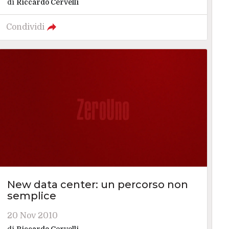
di
Riccardo Cervelli
Condividi
New data center: un percorso non
semplice
20 Nov 2010
di
Riccardo Cervelli