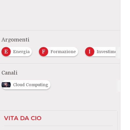
Argomenti
E
F
I
Energia
Formazione
Investimenti
Canali
Cloud Computing
VITA DA CIO