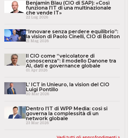
Benjamin Blau (CIO di SAP): «Così
funziona l’IT di una multinazionale
che vende IT»
22 Lug 2026
“Innovare senza perdere equilibrio”:
la vision di Paolo Cinelli, CIO di Bolton
21 Mag 2026
Il CIO come “veicolatore di
conoscenza”: il modello Danone tra
AI, dati e governance globale
01 Apr 2026
L’ ICT in Unieuro, la vision del CIO
Luigi Pontillo
30 Mar 2026
Dentro l’IT di WPP Media: così si
governa la complessità di un
network globale
23 Mar 2026
Vedi tutti gli approfondimenti >