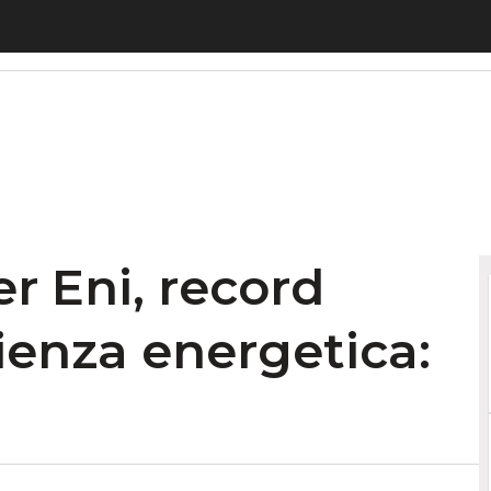
ni, record mondiale di efficienza energetica: part
r Eni, record
ienza energetica: