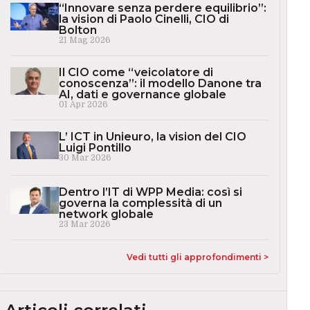
“Innovare senza perdere equilibrio”:
la vision di Paolo Cinelli, CIO di
Bolton
21 Mag 2026
Il CIO come “veicolatore di
conoscenza”: il modello Danone tra
AI, dati e governance globale
01 Apr 2026
L’ ICT in Unieuro, la vision del CIO
Luigi Pontillo
30 Mar 2026
Dentro l’IT di WPP Media: così si
governa la complessità di un
network globale
23 Mar 2026
Vedi tutti gli approfondimenti >