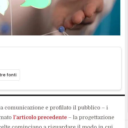
re fonti
lla comunicazione e profilato il pubblico – i
rmato
l’articolo precedente
– la progettazione
scelte cominciano a riguardare il modo in cui