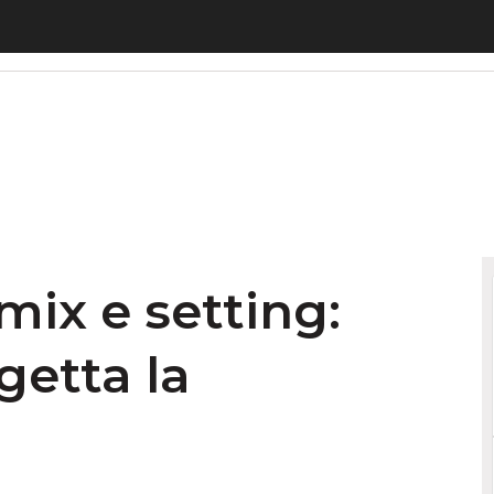
 e setting: come un CIO progetta la comunicazi
ix e setting:
etta la