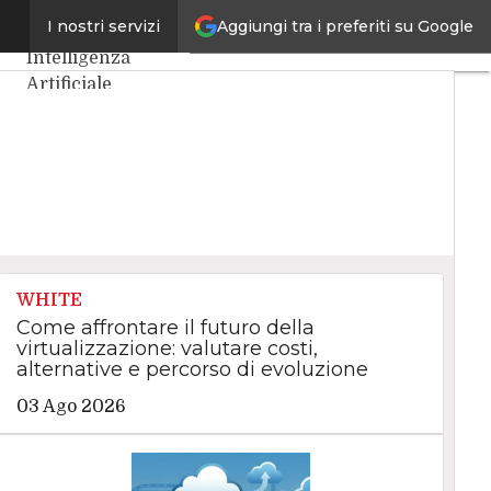
Aggiungi tra i preferiti su Google
one
I nostri servizi
Ultimi articoli
Intelligenza
Artificiale
Big Data
Cybersecurity
Data Center
Internet4Things
VitaDaCIO
Agile4Executive
WHITE
Come affrontare il futuro della
virtualizzazione: valutare costi,
alternative e percorso di evoluzione
03 Ago 2026