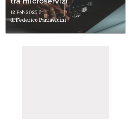
tra microservizi
12 Feb 2025
di
Federico Parravicini