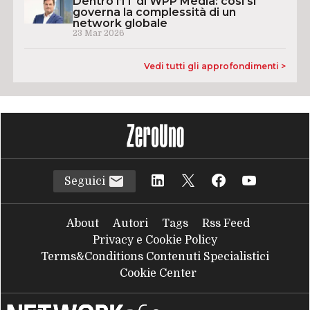
Dentro l’IT di WPP Media: così si
governa la complessità di un
network globale
23 Mar 2026
Vedi tutti gli approfondimenti >
Seguici
About
Autori
Tags
Rss Feed
Privacy e Cookie Policy
Terms&Conditions Contenuti Specialistici
Cookie Center