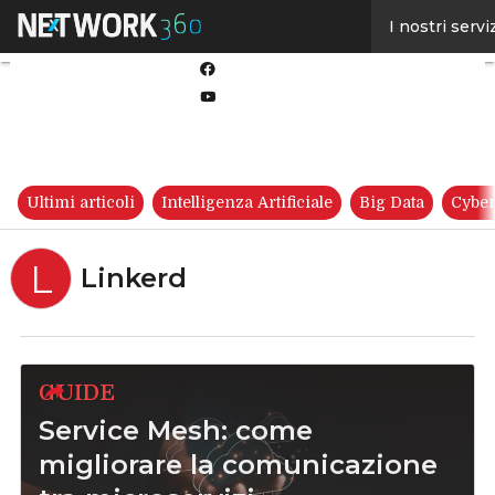
Linkedin
I nostri servi
Twitter
Facebook
Youtube-
play
Ultimi articoli
Intelligenza Artificiale
Big Data
Cyber
L
Linkerd
GUIDE
Service Mesh: come
migliorare la comunicazione