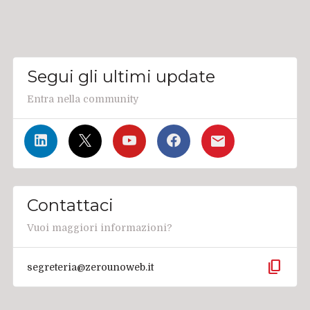
Segui gli ultimi update
Entra nella community
Contattaci
Vuoi maggiori informazioni?
content_copy
segreteria@zerounoweb.it