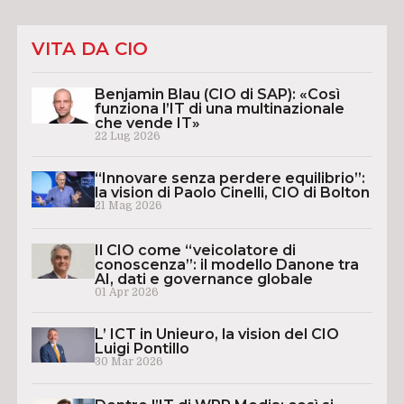
VITA DA CIO
Benjamin Blau (CIO di SAP): «Così
funziona l’IT di una multinazionale
che vende IT»
22 Lug 2026
“Innovare senza perdere equilibrio”:
la vision di Paolo Cinelli, CIO di Bolton
21 Mag 2026
Il CIO come “veicolatore di
conoscenza”: il modello Danone tra
AI, dati e governance globale
01 Apr 2026
L’ ICT in Unieuro, la vision del CIO
Luigi Pontillo
30 Mar 2026