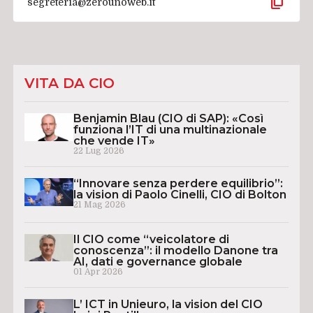
content_copy
segreteria@zerounoweb.it
VITA DA CIO
Benjamin Blau (CIO di SAP): «Così
funziona l’IT di una multinazionale
che vende IT»
22 Lug 2026
“Innovare senza perdere equilibrio”:
la vision di Paolo Cinelli, CIO di Bolton
21 Mag 2026
Il CIO come “veicolatore di
conoscenza”: il modello Danone tra
AI, dati e governance globale
01 Apr 2026
L’ ICT in Unieuro, la vision del CIO