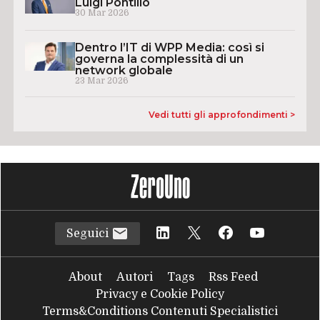
Luigi Pontillo
30 Mar 2026
Dentro l’IT di WPP Media: così si
governa la complessità di un
network globale
23 Mar 2026
Vedi tutti gli approfondimenti >
Seguici
About
Autori
Tags
Rss Feed
Privacy e Cookie Policy
Terms&Conditions Contenuti Specialistici