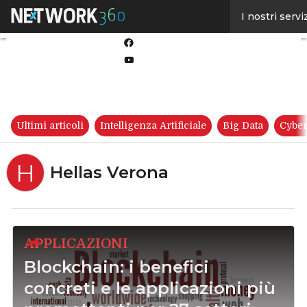
Linkedin
I nostri servi
Twitter
Facebook
Youtube-
play
Ultimi articoli
Intelligenza Artificiale
Big Data
Cyber
H
Hellas Verona
APPLICAZIONI
Blockchain: i benefici
concreti e le applicazioni più