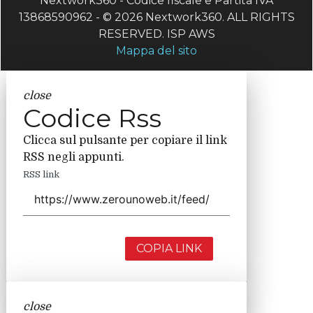
Nextwork360 - Codice fiscale e Partita IVA
13868590962 - © 2026 Nextwork360. ALL RIGHTS
RESERVED. ISP AWS
Mappa del sito
close
Codice Rss
Clicca sul pulsante per copiare il link
RSS negli appunti.
RSS link
COPIA LINK
close