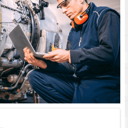
B
C
Bollore Logistics
Cathay Paci