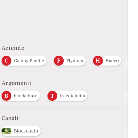
Aziende
F
H
R
S
fic
Flydocs
Haeco
Ramco
Argomenti
B
T
blockchain
tracciabilità
Canali
Blockchain