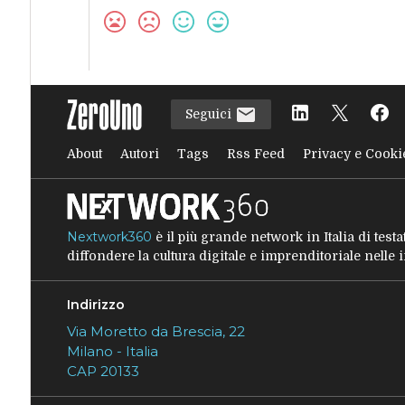
Seguici
About
Autori
Tags
Rss Feed
Privacy e Cooki
Nextwork360
è il più grande network in Italia di tes
diffondere la cultura digitale e imprenditoriale nelle
Indirizzo
Via Moretto da Brescia, 22
Milano - Italia
CAP 20133