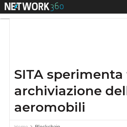
Menu
SITA sperimenta tr
SITA sperimenta 
archiviazione de
aeromobili
Home
Blockchain