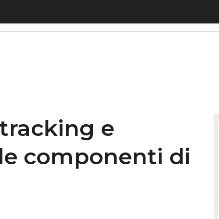
acking e archiviazione delle componenti di aeromo
tracking e
lle componenti di