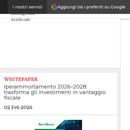
Aggiungi tra i preferiti su Google
bili
I nostri servizi
Ultimi articoli
Intelligenza
Artificiale
Big Data
Cybersecurity
Data Center
Internet4Things
VitaDaCIO
Agile4Executive
WHITEPAPER
Iperammortamento 2026–2028:
trasforma gli investimenti in vantaggio
fiscale
02 Feb 2026