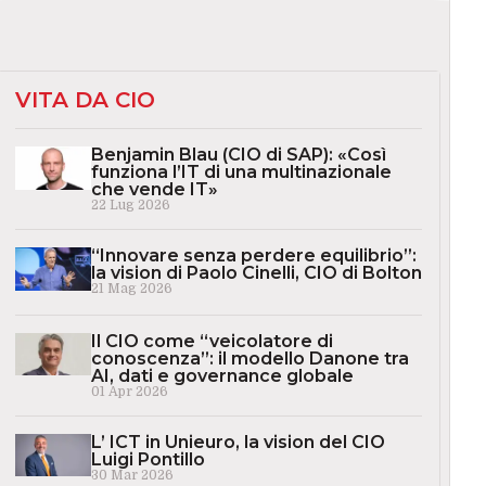
VITA DA CIO
Benjamin Blau (CIO di SAP): «Così
funziona l’IT di una multinazionale
che vende IT»
22 Lug 2026
“Innovare senza perdere equilibrio”:
la vision di Paolo Cinelli, CIO di Bolton
21 Mag 2026
Il CIO come “veicolatore di
conoscenza”: il modello Danone tra
AI, dati e governance globale
01 Apr 2026
L’ ICT in Unieuro, la vision del CIO
Luigi Pontillo
30 Mar 2026