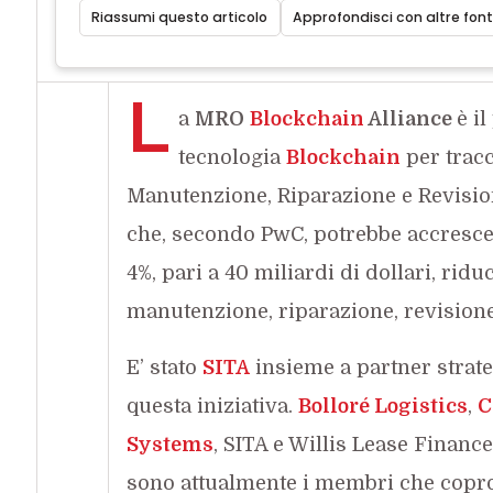
Riassumi questo articolo
Approfondisci con altre font
L
a
MRO
Blockchain
Alliance
è i
tecnologia
Blockchain
per tracci
Manutenzione, Riparazione e Revisio
che, secondo PwC, potrebbe accrescere
4%, pari a 40 miliardi di dollari, ridu
manutenzione, riparazione, revisione,
E’ stato
SITA
insieme a partner strateg
questa iniziativa.
Bolloré Logistics
,
C
Systems
, SITA e Willis Lease Financ
sono attualmente i membri che copro