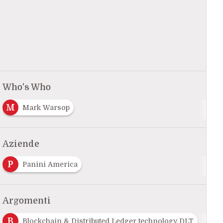
Who's Who
M
Mark Warsop
Aziende
P
Panini America
Argomenti
B
Blockchain & Distributed Ledger technology DLT