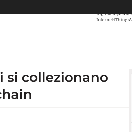
si collezionano grazie alla Blockchain
Ultimi articoli
Int
Big Data
Cybersec
Internet4Things
Agile4Executive
i si collezionano
chain