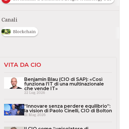
Canali
Blockchain
VITA DA CIO
Benjamin Blau (CIO di SAP): «Così
funziona l’IT di una multinazionale
che vende IT»
22 Lug 2026
“Innovare senza perdere equilibrio”:
la vision di Paolo Cinelli, CIO di Bolton
21 Mag 2026
Il CIO come “veicolatore di