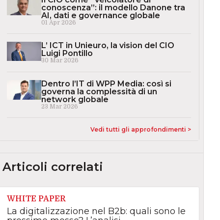
conoscenza”: il modello Danone tra
AI, dati e governance globale
01 Apr 2026
L’ ICT in Unieuro, la vision del CIO
Luigi Pontillo
30 Mar 2026
Dentro l’IT di WPP Media: così si
governa la complessità di un
network globale
23 Mar 2026
Vedi tutti gli approfondimenti >
Articoli correlati
WHITE PAPER
La digitalizzazione nel B2b: quali sono le