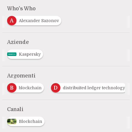
Who's Who
A
Alexander Sazonov
Aziende
Kaspersky
Argomenti
B
D
blockchain
distribuited ledger technology
Canali
Blockchain