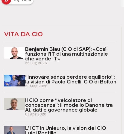
VITA DA CIO
Benjamin Blau (CIO di SAP): «Così
funziona l’IT di una multinazionale
che vende IT»
22 Lug 2026
“Innovare senza perdere equilibrio”:
la vision di Paolo Cinelli, CIO di Bolton
21 Mag 2026
Il CIO come “veicolatore di
conoscenza”: il modello Danone tra
AI, dati e governance globale
01 Apr 2026
L’ ICT in Unieuro, la vision del CIO
Luigi Pontillo