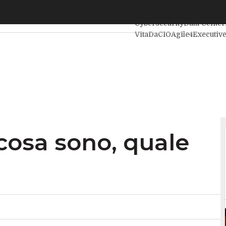
osa sono, quale ruolo rivestono
Ultimi articoli
Intelligenza
Cybersecurity
Data Center
VitaDaCIO
Agile4Executiv
 cosa sono, quale