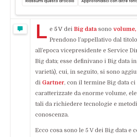
Riassumi questo articolo
Approfondisci con altre font
L
e
5 V
dei
Big data
sono
volume, 
Prendono l’appellativo dal titol
all’epoca vicepresidente e Service Di
Big data; esse definivano i Big data in
varietà), cui, in seguito, si sono agg
di
Gartner
, con il termine Big data ci
caratterizzate da enorme volume, ele
tali da richiedere tecnologie e metodi 
conoscenza.
Ecco cosa sono le 5 V dei Big data e 