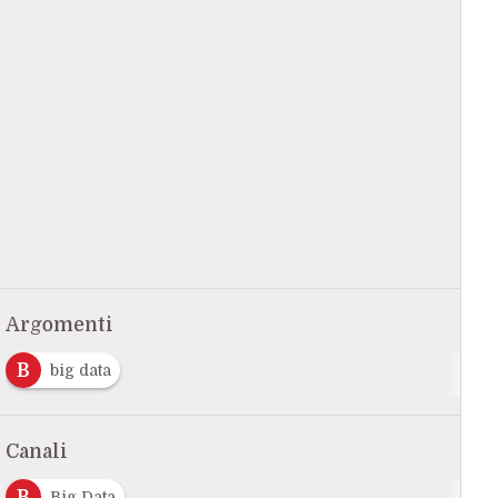
Argomenti
B
big data
Canali
B
Big Data