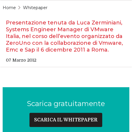
Home
Whitepaper
Presentazione tenuta da Luca Zerminiani,
Systems Engineer Manager di VMware
Italia, nel corso dell’evento organizzato da
ZeroUno con la collaborazione di Vmware,
Emc e Sap il 6 dicembre 2011 a Roma.
07 Marzo 2012
Scarica gratuitamente
SCARICA IL WHITEPAPER