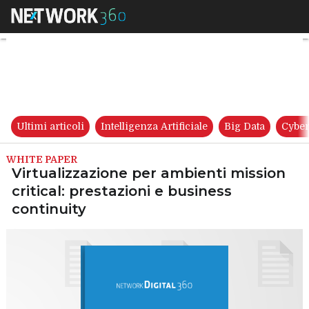
Virtualizzazione per ambienti 
Ultimi articoli
Intelligenza Artificiale
Big Data
Cyber
WHITE PAPER
Virtualizzazione per ambienti mission
critical: prestazioni e business
continuity