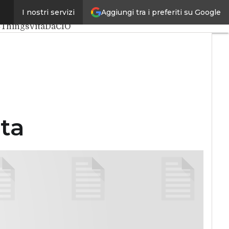
Aggiungi tra i preferiti su Google
I nostri servizi
e
Big Data
4Things
VitaDaCIO
ta