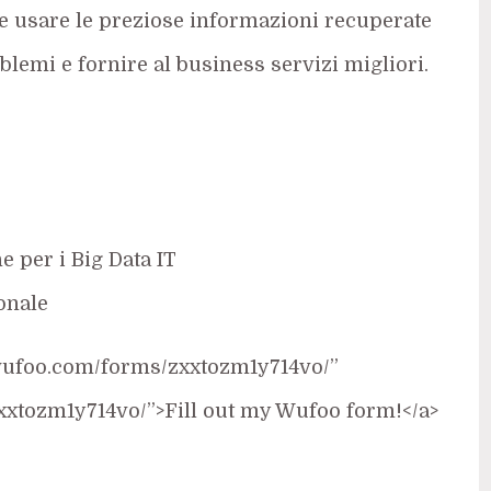
 e usare le preziose informazioni recuperate
blemi e fornire al business servizi migliori.
e per i Big Data IT
onale
4.wufoo.com/forms/zxxtozm1y714vo/”
zxxtozm1y714vo/”>Fill out my Wufoo form!</a>