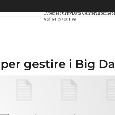
gestire i Big Data
Ultimi articoli
Intelligenza Artificial
Cybersecurity
Data Center
Internet
Agile4Executive
er gestire i Big Da