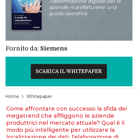
Trasformazione digitale per le
aziende manifatturiere: una
guida operativa
Fornito da:
Siemens
SCARICA IL WHITEPAPER
Home
Whitepaper
Come affrontare con successo la sfida dei
megatrend che affliggono le aziende
produttrici nel mercato attuale? Qual è il
modo più intelligente per utilizzare la
localizzazione dei dati, l’elaborazione di