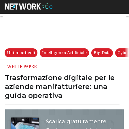
Trasformazione digitale per l
Ultimi articoli
Intelligenza Artificiale
Big Data
Cyber
WHITE PAPER
Trasformazione digitale per le
aziende manifatturiere: una
guida operativa
Scarica gratuitamente