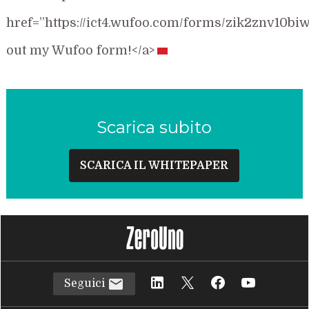
href=”https://ict4.wufoo.com/forms/zik2znv10biw
out my Wufoo form!</a>
Scarica subito
SCARICA IL WHITEPAPER
Seguici