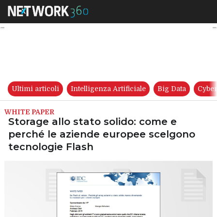
Storage allo stato solido: co
Ultimi articoli
Intelligenza Artificiale
Big Data
Cyber
WHITE PAPER
Storage allo stato solido: come e
perché le aziende europee scelgono
tecnologie Flash